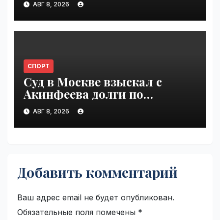
АВГ 8, 2026
СПОРТ
Суд в Москве взыскал с
Акинфеева долги по
коммунальным платежам |
АВГ 8, 2026
VseTime.ru
Добавить комментарий
Ваш адрес email не будет опубликован.
Обязательные поля помечены
*