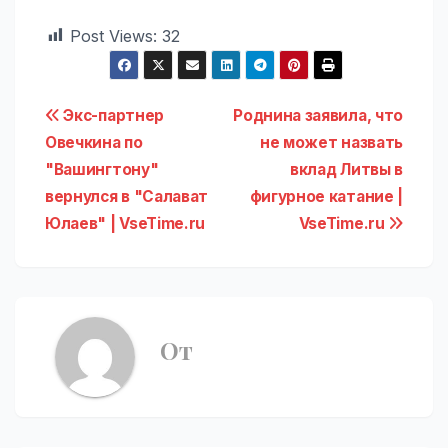
Post Views:
32
Навигация
Экс-партнер
Роднина заявила, что
Овечкина по
не может назвать
по
"Вашингтону"
вклад Литвы в
записям
вернулся в "Салават
фигурное катание |
Юлаев" | VseTime.ru
VseTime.ru
От