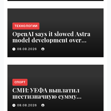
ТЕХНОЛОГИИ
OpenAI says it slowed Astra
model development over
security concerns | VseTime.ru
08.08.2026
СПОРТ
СМИ: УЕФА выплатил
шестизначную сумму
любовнице Инфантино |
08.08.2026
VseTime.ru