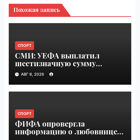
Похожая запись
СПОРТ
СМИ: УЕФА выплатил
шестизначную сумму
любовнице Инфантино |
АВГ 8, 2026
VseTime.ru
СПОРТ
ФИФА опровергла
информацию о любовнице
Инфантино | VseTime.ru