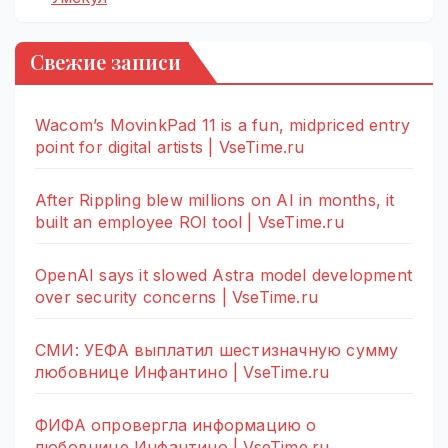
Свежие записи
Wacom’s MovinkPad 11 is a fun, midpriced entry
point for digital artists | VseTime.ru
After Rippling blew millions on AI in months, it
built an employee ROI tool | VseTime.ru
OpenAI says it slowed Astra model development
over security concerns | VseTime.ru
СМИ: УЕФА выплатил шестизначную сумму
любовнице Инфантино | VseTime.ru
ФИФА опровергла информацию о
любовнице Инфантино | VseTime.ru