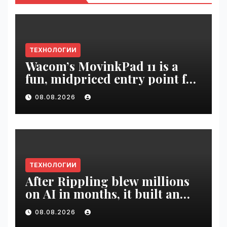
ТЕХНОЛОГИИ
Wacom’s MovinkPad 11 is a
fun, midpriced entry point for
digital artists | VseTime.ru
08.08.2026
ТЕХНОЛОГИИ
After Rippling blew millions
on AI in months, it built an
employee ROI tool |
08.08.2026
VseTime.ru