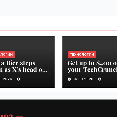
ОЛОГИИ
ТЕХНОЛОГИИ
ta Bier steps
Get up to $400 o
 as X’s head of
your TechCrunc
uct | VseTime.ru
Disrupt 2026 pa
08.2026
06.08.2026
until Friday |
VseTime.ru
ира —