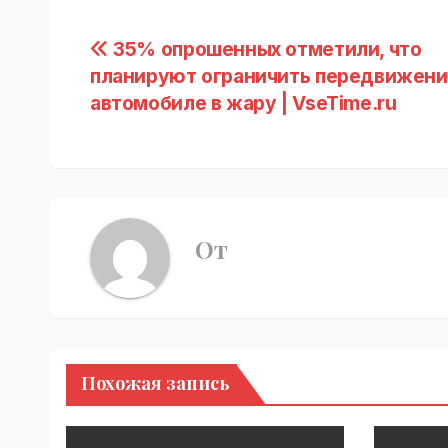
Навигация
35% опрошенных отметили, что
планируют ограничить передвижени
по
автомобиле в жару | VseTime.ru
записям
От
Похожая запись