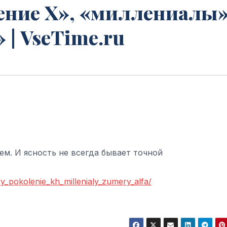
ение Х», «миллениалы»
 | VseTime.ru
ем. И ясность не всегда бывает точной
y_pokolenie_kh_millenialy_zumery_alfa/