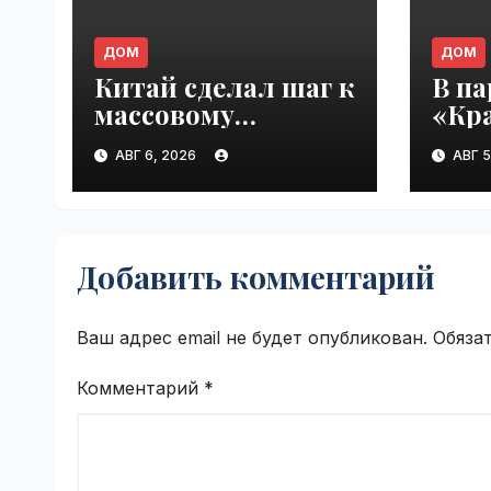
ДОМ
ДОМ
Китай сделал шаг к
В па
массовому
«Кр
будущему
е п
АВГ 6, 2026
АВГ 5
воздушного
буде
транспорта |
наст
VseTime.ru
VseT
Добавить комментарий
Ваш адрес email не будет опубликован.
Обяза
Комментарий
*