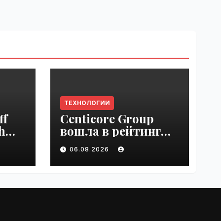
ТЕХНОЛОГИИ
ff
Centicore Group
h
вошла в рейтинг
ss
«CNews500:
06.08.2026
Крупнейшие ИТ-
компании России» |
VseTime.ru