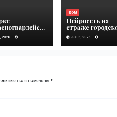
ДОМ
рке
Нейросеть на
асногвардейски
страже городск
руды» можно
порядка |
, 2026
АВГ 5, 2026
т найти
VseTime.ru
оящего друга |
ime.ru
тельные поля помечены
*