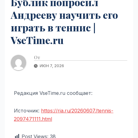
Бублик попросил
Андрееву научить его
играть в теннис |
VseTime.ru
От
ИЮН 7, 2026
Редакция VseTime.ru сообщает:
Источник:
https://ria.ru/20260607/tennis-
2097471111.html
Post Views:
38