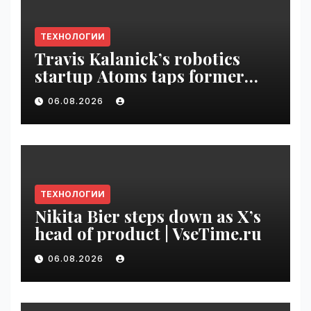
ТЕХНОЛОГИИ
Travis Kalanick’s robotics
startup Atoms taps former
Uber finance chief as CFO |
06.08.2026
VseTime.ru
ТЕХНОЛОГИИ
Nikita Bier steps down as X’s
head of product | VseTime.ru
06.08.2026