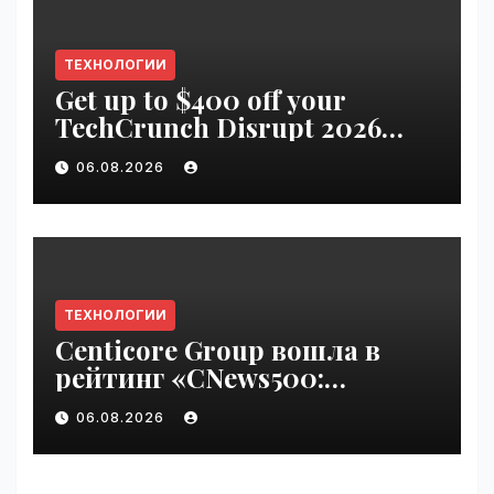
ТЕХНОЛОГИИ
Get up to $400 off your
TechCrunch Disrupt 2026
pass until Friday | VseTime.ru
06.08.2026
ТЕХНОЛОГИИ
Centicore Group вошла в
рейтинг «CNews500:
Крупнейшие ИТ-компании
06.08.2026
России» | VseTime.ru