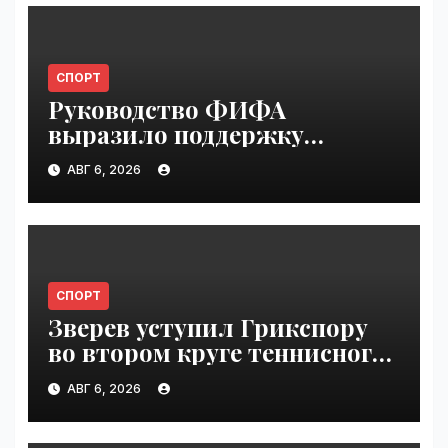
СПОРТ
Руководство ФИФА
выразило поддержку
Инфантино после его
АВГ 6, 2026
извинения | VseTime.ru
СПОРТ
Зверев уступил Грикспору
во втором круге теннисного
"Мастерса" в Монреале |
АВГ 6, 2026
VseTime.ru