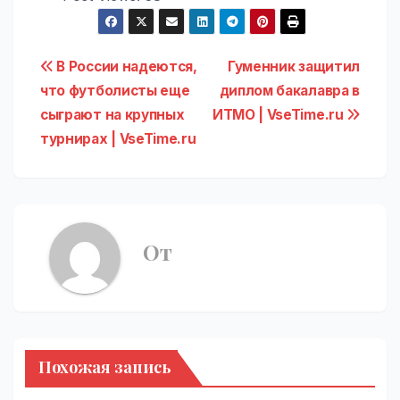
Навигация
В России надеются,
Гуменник защитил
что футболисты еще
диплом бакалавра в
по
сыграют на крупных
ИТМО | VseTime.ru
записям
турнирах | VseTime.ru
От
Похожая запись