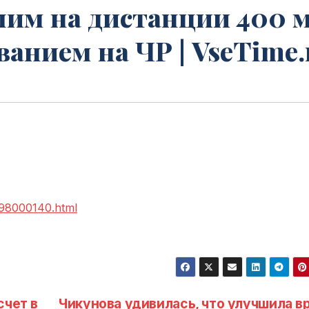
шим на дистанции 400 
нием на ЧР | VseTime.
098000140.html
счет в
Чикунова удивилась, что улучшила в