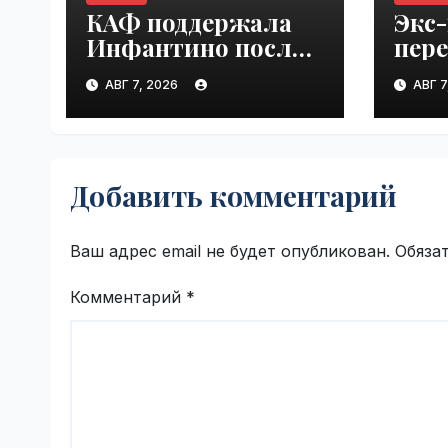
КАФ поддержала
Экс
Инфантино после
пер
встречи ФИФА в
"Ло
АВГ 7, 2026
АВГ 7
Марокко |
Куба
VseTime.ru
VseT
Добавить комментарий
Ваш адрес email не будет опубликован.
Обяза
Комментарий
*