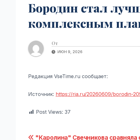
Бородин стал луч
комплексным плава
От
ИЮН 9, 2026
Редакция VseTime.ru сообщает:
Источник:
https://ria.ru/20260609/borodin-2
Post Views:
37
Навигация
"Каролина" Свечникова сравняла 