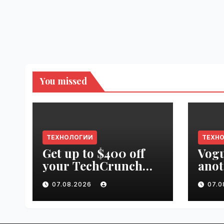
You missed
ТЕХНОЛОГИИ
ТЕХН
Get up to $400 off
Vogu
your TechCrunch
anot
Disrupt 2026 pass
appr
07.08.2026
07.
until tomorrow |
worl
VseTime.ru