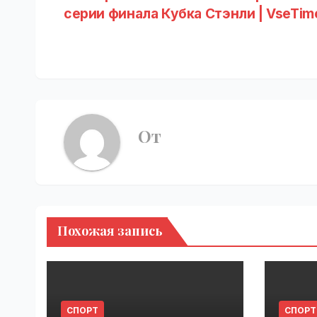
серии финала Кубка Стэнли | VseTim
по
записям
От
Похожая запись
СПОРТ
СПОРТ