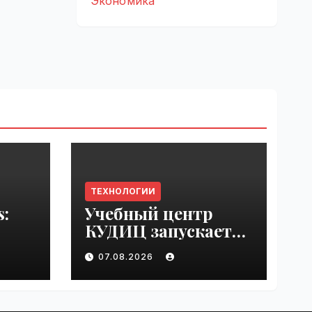
Экономика
ТЕХНОЛОГИИ
s:
Учебный центр
КУДИЦ запускает
rupt
авторизованный
07.08.2026
by
курс по
администрировани
ю Mind