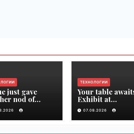
ОЛОГИИ
ТЕХНОЛОГИИ
e just gave
Your table await
her nod of
Exhibit at
oval to the tech
TechCrunch Dis
08.2026
07.08.2026
d | VseTime.ru
2026 to be seen 
thousands |
VseTime.ru