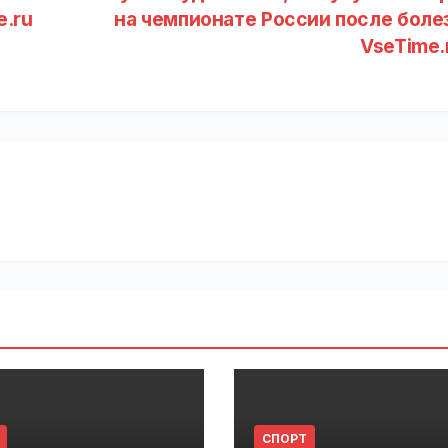
e.ru
на чемпионате России после болез
VseTime.
СПОРТ