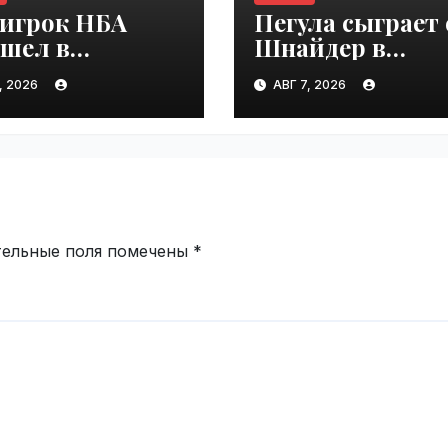
-игрок НБА
Пегула сыграет 
ешел в
Шнайдер в
комотив-
четвертом круг
, 2026
АВГ 7, 2026
нь" |
турнира в Торо
ime.ru
| VseTime.ru
тельные поля помечены
*