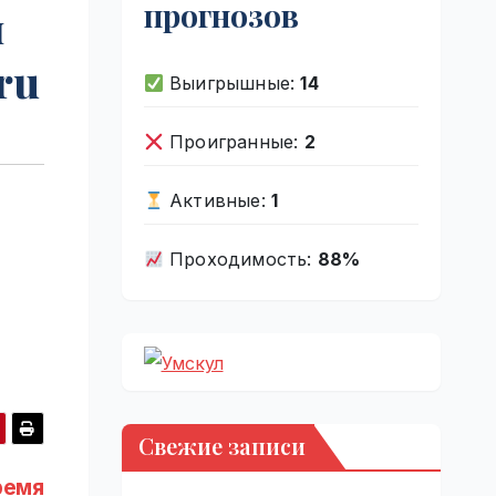
прогнозов
м
ru
Выигрышные:
14
Проигранные:
2
Активные:
1
Проходимость:
88%
Свежие записи
ремя