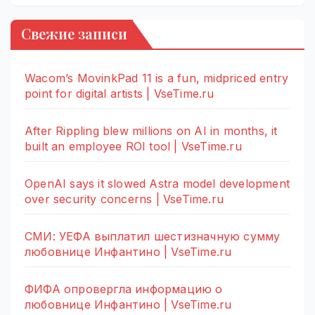
Свежие записи
Wacom’s MovinkPad 11 is a fun, midpriced entry
point for digital artists | VseTime.ru
After Rippling blew millions on AI in months, it
built an employee ROI tool | VseTime.ru
OpenAI says it slowed Astra model development
over security concerns | VseTime.ru
СМИ: УЕФА выплатил шестизначную сумму
любовнице Инфантино | VseTime.ru
ФИФА опровергла информацию о
любовнице Инфантино | VseTime.ru