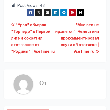
Post Views:
43
Навигация
"Урал" обыграл
"Мне это не
"Торпедо" в Первой
нравится": Челестини
по
лиге и сократил
прокомментировал
записям
отставание от
слухи об отставке |
"Родины" | VseTime.ru
VseTime.ru
От