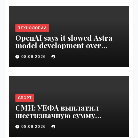
ТЕХНОЛОГИИ
OpenAI says it slowed Astra
model development over
security concerns | VseTime.ru
08.08.2026
СПОРТ
СМИ: УЕФА выплатил
шестизначную сумму
любовнице Инфантино |
08.08.2026
VseTime.ru