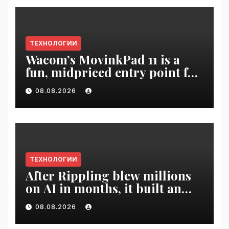
ТЕХНОЛОГИИ
Wacom’s MovinkPad 11 is a
fun, midpriced entry point for
digital artists | VseTime.ru
08.08.2026
ТЕХНОЛОГИИ
After Rippling blew millions
on AI in months, it built an
employee ROI tool |
08.08.2026
VseTime.ru