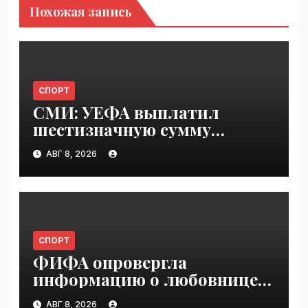
Похожая запись
СПОРТ
СМИ: УЕФА выплатил
шестизначную сумму
любовнице Инфантино |
АВГ 8, 2026
VseTime.ru
СПОРТ
ФИФА опровергла
информацию о любовнице
Инфантино | VseTime.ru
АВГ 8, 2026