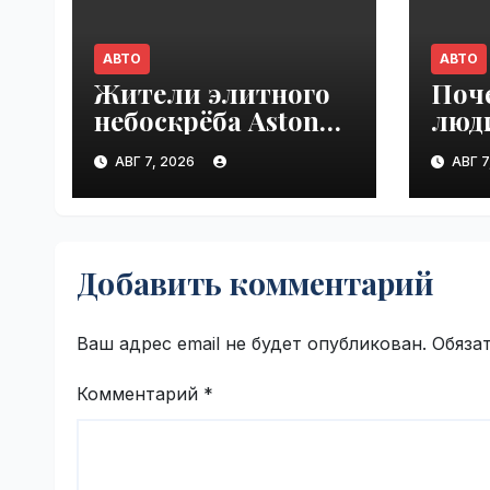
АВТО
АВТО
Жители элитного
Поч
небоскрёба Aston
люд
Martin
пок
АВГ 7, 2026
АВГ 7
пожаловались
вне
на трещины
моло
в стенах |
VseT
VseTime.ru
Добавить комментарий
Ваш адрес email не будет опубликован.
Обяза
Комментарий
*