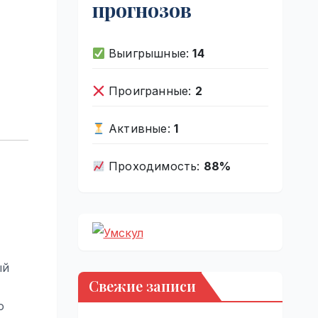
прогнозов
Выигрышные:
14
Проигранные:
2
Активные:
1
Проходимость:
88%
ый
Свежие записи
-
о