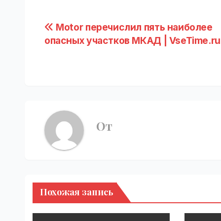
Навигация
Motor перечислил пять наиболее
опасных участков МКАД | VseTime.ru
по
записям
От
Похожая запись