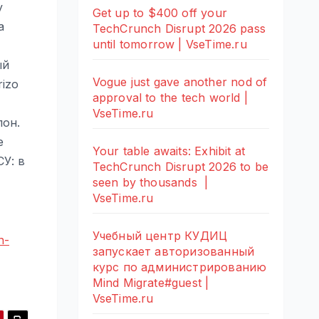
y
Get up to $400 off your
а
TechCrunch Disrupt 2026 pass
until tomorrow | VseTime.ru
ый
Vogue just gave another nod of
rizo
approval to the tech world |
VseTime.ru
лон.
е
Your table awaits: Exhibit at
СУ: в
TechCrunch Disrupt 2026 to be
seen by thousands |
VseTime.ru
Учебный центр КУДИЦ
n-
запускает авторизованный
курс по администрированию
Mind Migrate#guest |
VseTime.ru