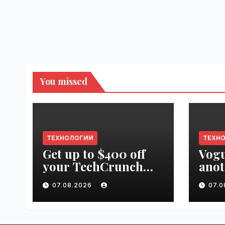
You missed
ТЕХНОЛОГИИ
ТЕХН
Get up to $400 off
Vogu
your TechCrunch
anot
Disrupt 2026 pass
appr
07.08.2026
07.
until tomorrow |
worl
VseTime.ru