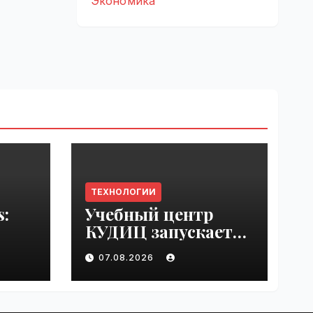
Экономика
ТЕХНОЛОГИИ
s:
Учебный центр
КУДИЦ запускает
rupt
авторизованный
07.08.2026
by
курс по
администрировани
ю Mind