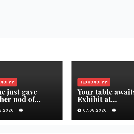
ОЛОГИИ
ТЕХНОЛОГИИ
e just gave
Your table await
her nod of
Exhibit at
oval to the tech
TechCrunch Dis
08.2026
07.08.2026
d | VseTime.ru
2026 to be seen 
thousands |
VseTime.ru