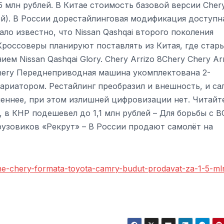
1,5 млн рублей. В Китае стоимость базовой версии Cher
блей). В России дорестайлинговая модификация доступн
тало известно, что Nissan Qashqai второго поколения
Кроссоверы планируют поставлять из Китая, где стар
м Nissan Qashqai Glory. Chery Arrizo 8Chery Chery Ar
8Chery Переднеприводная машина укомплектована 2-
риатором. Рестайлинг преобразил и внешность, и са
меннее, при этом излишней цифровизации нет. Читайт
, в КНР подешевел до 1,1 млн рублей – Для борьбы с В
узовиков «Рекрут» – В России продают самолёт на
ane-chery-formata-toyota-camry-budut-prodavat-za-1-5-ml