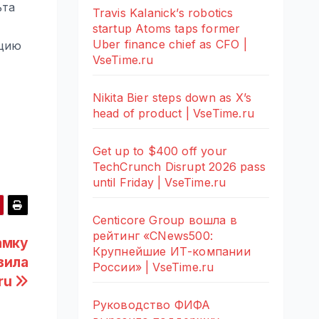
ьта
Travis Kalanick’s robotics
startup Atoms taps former
Uber finance chief as CFO |
яцию
VseTime.ru
Nikita Bier steps down as X’s
head of product | VseTime.ru
Get up to $400 off your
TechCrunch Disrupt 2026 pass
until Friday | VseTime.ru
Centicore Group вошла в
рейтинг «CNews500:
амку
Крупнейшие ИТ-компании
вила
России» | VseTime.ru
ru
Руководство ФИФА