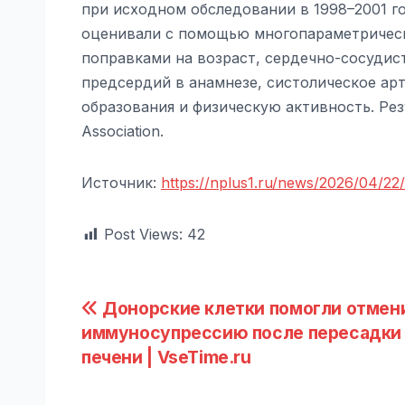
при исходном обследовании в 1998–2001 г
оценивали с помощью многопараметрическ
поправками на возраст, сердечно-сосудис
предсердий в анамнезе, систолическое ар
образования и физическую активность. Резу
Association.
Источник:
https://nplus1.ru/news/2026/04/22/
Post Views:
42
Навигация
Донорские клетки помогли отмен
иммуносупрессию после пересадки
по
печени | VseTime.ru
записям