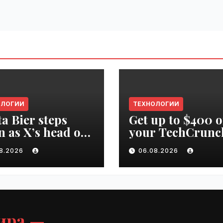
ОЛОГИИ
ТЕХНОЛОГИИ
ta Bier steps
Get up to $400 o
 as X’s head of
your TechCrunc
uct | VseTime.ru
Disrupt 2026 pa
08.2026
06.08.2026
until Friday |
VseTime.ru
ира —