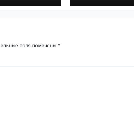
on 9 |
VseTime.ru
ime.ru
тельные поля помечены
*