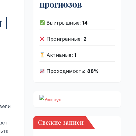
прогнозов
 |
Выигрышные:
14
Проигранные:
2
Активные:
1
Проходимость:
88%
вели
Свежие записи
аст
льта