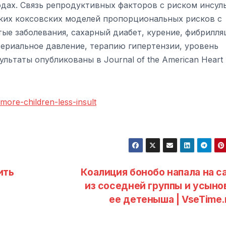
одах. Связь репродуктивных факторов с риском инсул
их коксовских моделей пропорциональных рисков с
тые заболевания, сахарный диабет, курение, фибрилл
териальное давление, терапию гипертензии, уровень
льтаты опубликованы в Journal of the American Heart
more-children-less-insult
ить
Коалиция бонобо напала на с
из соседней группы и усыно
ее детеныша | VseTime.