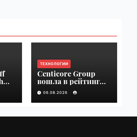
ТЕХНОЛОГИИ
ff
Centicore Group
h
вошла в рейтинг
ss
«CNews500:
06.08.2026
Крупнейшие ИТ-
компании России» |
VseTime.ru