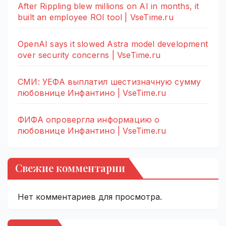
After Rippling blew millions on AI in months, it
built an employee ROI tool | VseTime.ru
OpenAI says it slowed Astra model development
over security concerns | VseTime.ru
СМИ: УЕФА выплатил шестизначную сумму
любовнице Инфантино | VseTime.ru
ФИФА опровергла информацию о
любовнице Инфантино | VseTime.ru
Свежие комментарии
Нет комментариев для просмотра.