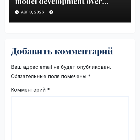
model development over
security concerns | VseTime.ru
АВГ 8, 2026
Добавить комментарий
Ваш адрес email не будет опубликован.
Обязательные поля помечены
*
Комментарий
*