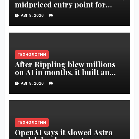
midpriced entry point for
digital artists | VseTime.ru
АВГ 8, 2026
ТЕХНОЛОГИИ
After Rippling blew millions
on AI in months, it built an
employee ROI tool |
АВГ 8, 2026
VseTime.ru
ТЕХНОЛОГИИ
OpenAI says it slowed Astra