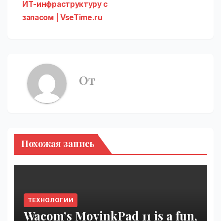
ИТ-инфраструктуру с
запасом | VseTime.ru
От
Похожая запись
ТЕХНОЛОГИИ
Wacom’s MovinkPad 11 is a fun,