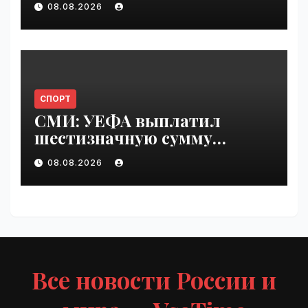
08.08.2026
СПОРТ
СМИ: УЕФА выплатил
шестизначную сумму
любовнице Инфантино |
08.08.2026
VseTime.ru
Все новости России и