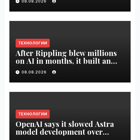
08.08.2026
ТЕХНОЛОГИИ
After Rippling blew millions
on AI in months, it built an
employee ROI tool |
08.08.2026
VseTime.ru
ТЕХНОЛОГИИ
OpenAI says it slowed Astra
model development over
security concerns | VseTime.ru