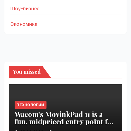
Шоу-бизнес
Экономика
You missed
ТЕХНОЛОГИИ
Wacom’s MovinkPad 11 is a
fun, midpriced entry point for
digital artists | VseTime.ru