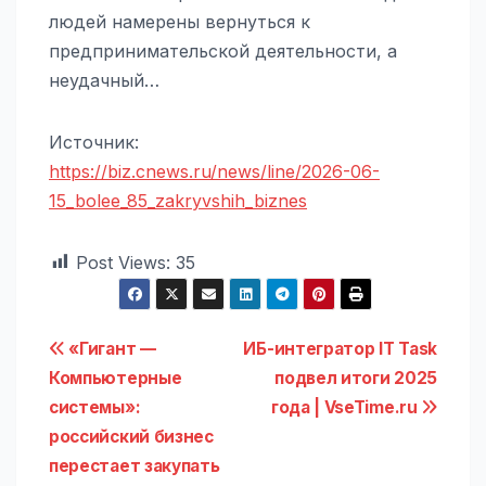
людей намерены вернуться к
предпринимательской деятельности, а
неудачный…
Источник:
https://biz.cnews.ru/news/line/2026-06-
15_bolee_85_zakryvshih_biznes
Post Views:
35
Навигация
«Гигант —
ИБ-интегратор IT Task
Компьютерные
подвел итоги 2025
по
системы»:
года | VseTime.ru
записям
российский бизнес
перестает закупать