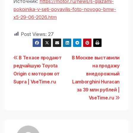
Источник:
https://motor.ru/news/s-glazami-
pokoinika-v-seti-poyavilis-foto-novogo-bmw-
x5-29-06-2026.htm
Post Views:
27
Навигация
В Техасе продают
В Москве выставили
редчайшую Toyota
на продажу
по
Origin с мотором от
внедорожный
записям
Supra | VseTime.ru
Lamborghini Huracan
за 39 млн рублей |
VseTime.ru