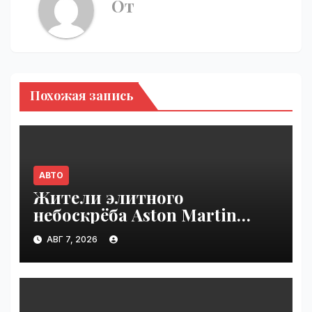
От
Похожая запись
АВТО
Жители элитного
небоскрёба Aston Martin
пожаловались на трещины
АВГ 7, 2026
в стенах | VseTime.ru