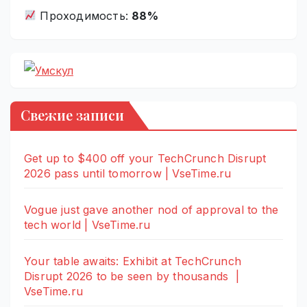
Проходимость:
88%
Свежие записи
Get up to $400 off your TechCrunch Disrupt
2026 pass until tomorrow | VseTime.ru
Vogue just gave another nod of approval to the
tech world | VseTime.ru
Your table awaits: Exhibit at TechCrunch
Disrupt 2026 to be seen by thousands |
VseTime.ru