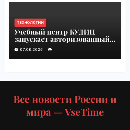
ТЕХНОЛОГИИ
Учебный центр КУДИЦ
запускает авторизованный
курс по
07.08.2026
администрированию Mind
Migrate#guest | VseTime.ru
Все новости России и
мира — VseTime