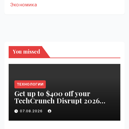
Экономика
You missed
ТЕХНОЛОГИИ
Get up to $400 off your
TechCrunch Disrupt 2026
pass until tomorrow |
07.08.2026
VseTime.ru