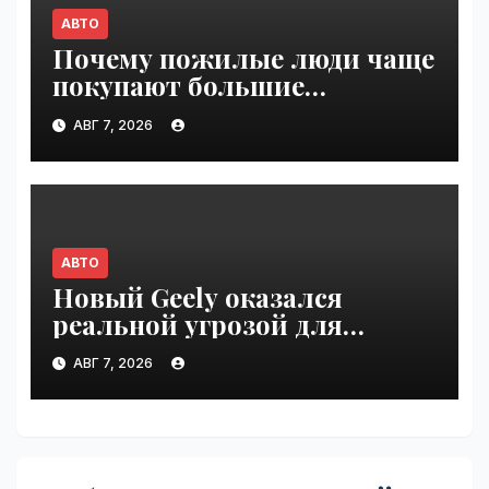
АВТО
Почему пожилые люди чаще
покупают большие
внедорожники, чем
АВГ 7, 2026
молодёжь | VseTime.ru
АВТО
Новый Geely оказался
реальной угрозой для
Volkswagen Polo в Германии |
АВГ 7, 2026
VseTime.ru