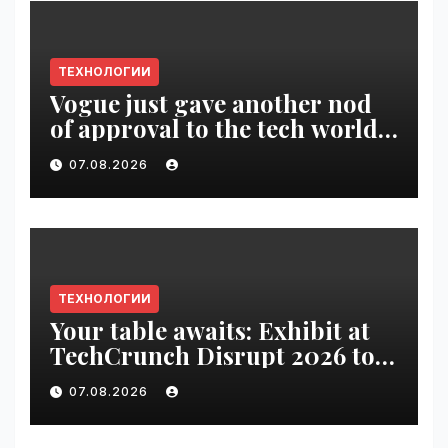
ТЕХНОЛОГИИ
Vogue just gave another nod
of approval to the tech world |
VseTime.ru
07.08.2026
ТЕХНОЛОГИИ
Your table awaits: Exhibit at
TechCrunch Disrupt 2026 to
be seen by thousands |
07.08.2026
VseTime.ru