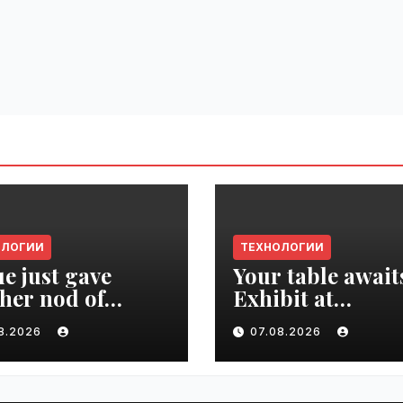
ОЛОГИИ
ТЕХНОЛОГИИ
e just gave
Your table await
her nod of
Exhibit at
oval to the tech
TechCrunch Dis
08.2026
07.08.2026
d | VseTime.ru
2026 to be seen 
thousands |
VseTime.ru