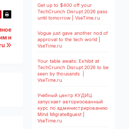
Get up to $400 off your
TechCrunch Disrupt 2026 pass
until tomorrow | VseTime.ru
мное
Vogue just gave another nod of
им и
approval to the tech world |
ru
VseTime.ru
Your table awaits: Exhibit at
TechCrunch Disrupt 2026 to be
seen by thousands |
VseTime.ru
Учебный центр КУДИЦ
запускает авторизованный
курс по администрированию
Mind Migrate#guest |
VseTime.ru