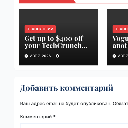
ТЕХНОЛОГИИ
ТЕХН
Get up to $400 off
Vogu
your TechCrunch
anot
Disrupt 2026 pass
appr
АВГ 7, 2026
АВГ 7
until tomorrow |
worl
VseTime.ru
Добавить комментарий
Ваш адрес email не будет опубликован.
Обяза
Комментарий
*