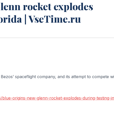
lenn rocket explodes
orida | VseTime.ru
f Bezos’ spaceflight company, and its attempt to compete w
/blue-origins-new-glenn-rocket-explodes-during-testing-i