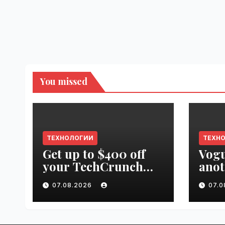
You missed
ТЕХНОЛОГИИ
ТЕХН
Get up to $400 off
Vogu
your TechCrunch
anot
Disrupt 2026 pass
appr
07.08.2026
07.
until tomorrow |
worl
VseTime.ru