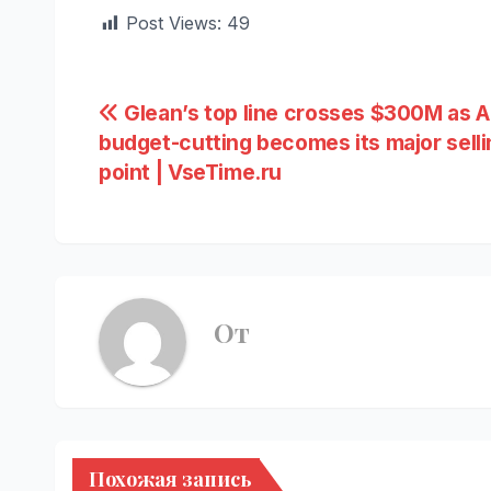
Post Views:
49
Навигация
Glean’s top line crosses $300M as A
budget-cutting becomes its major selli
по
point | VseTime.ru
записям
От
Похожая запись