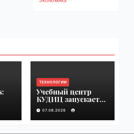
Экономика
ТЕХНОЛОГИИ
s:
Учебный центр
КУДИЦ запускает
rupt
авторизованный
07.08.2026
by
курс по
администрировани
ю Mind