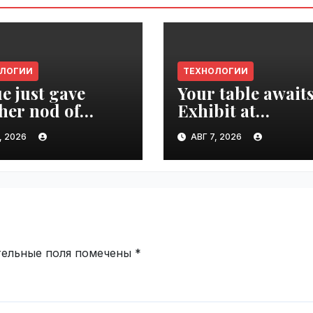
ОЛОГИИ
ТЕХНОЛОГИИ
e just gave
Your table awaits
her nod of
Exhibit at
oval to the tech
TechCrunch Dis
, 2026
АВГ 7, 2026
d | VseTime.ru
2026 to be seen 
thousands |
VseTime.ru
тельные поля помечены
*