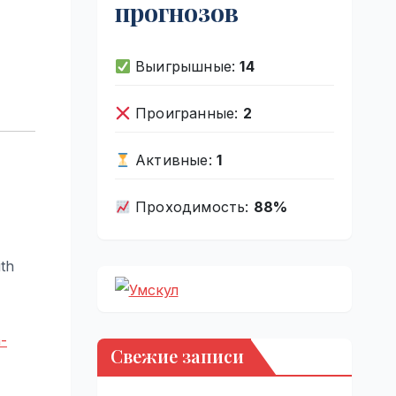
прогнозов
Выигрышные:
14
Проигранные:
2
Активные:
1
Проходимость:
88%
ith
n-
Свежие записи