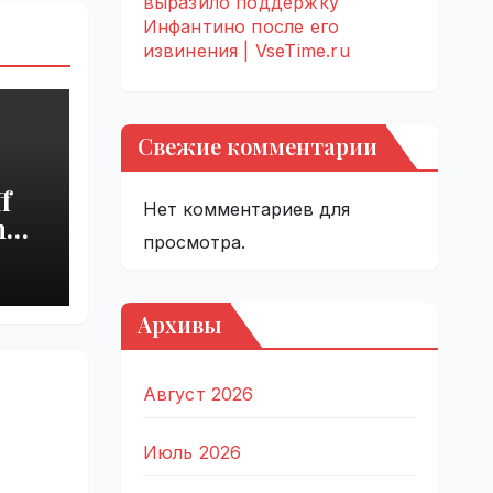
выразило поддержку
Инфантино после его
извинения | VseTime.ru
Свежие комментарии
f
Нет комментариев для
h
просмотра.
s
Архивы
Август 2026
Июль 2026