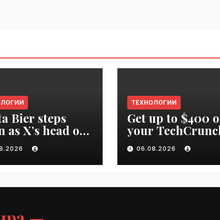
ОЛОГИИ
ТЕХНОЛОГИИ
ta Bier steps
Get up to $400 o
 as X’s head of
your TechCrunc
uct | VseTime.ru
Disrupt 2026 pa
08.2026
06.08.2026
until Friday |
VseTime.ru
ира —