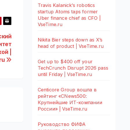
Travis Kalanick’s robotics
startup Atoms taps former
Uber finance chief as CFO |
VseTime.ru
ский
Nikita Bier steps down as X’s
итет
head of product | VseTime.ru
ой |
ru
Get up to $400 off your
TechCrunch Disrupt 2026 pass
until Friday | VseTime.ru
Centicore Group вошла в
рейтинг «CNews500:
Крупнейшие ИТ-компании
России» | VseTime.ru
Руководство ФИФА