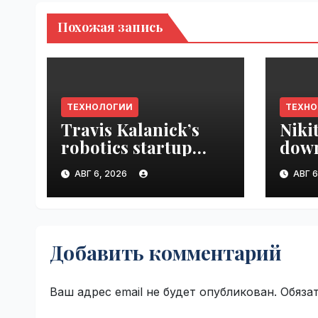
Похожая запись
ТЕХНОЛОГИИ
ТЕХН
Travis Kalanick’s
Niki
robotics startup
down
Atoms taps former
prod
АВГ 6, 2026
АВГ 6
Uber finance chief as
VseT
CFO | VseTime.ru
Добавить комментарий
Ваш адрес email не будет опубликован.
Обяза