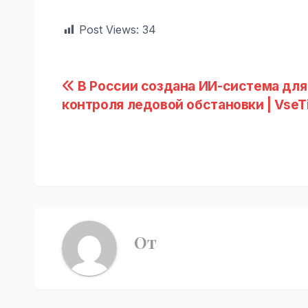
Post Views:
34
Навигация
В России создана ИИ-система для
контроля ледовой обстановки | VseT
по
записям
От