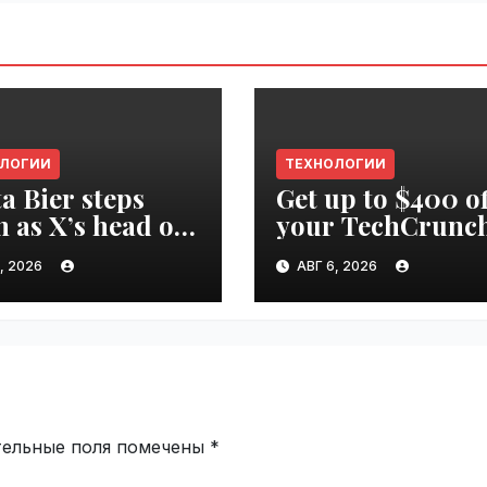
ОЛОГИИ
ТЕХНОЛОГИИ
ta Bier steps
Get up to $400 of
 as X’s head of
your TechCrunc
uct |
Disrupt 2026 pas
, 2026
АВГ 6, 2026
ime.ru
until Friday |
VseTime.ru
тельные поля помечены
*