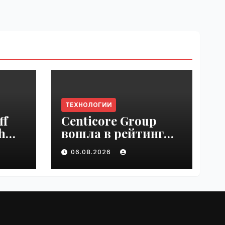
ТЕХНОЛОГИИ
ff
Centicore Group
h
вошла в рейтинг
ss
«CNews500:
06.08.2026
Крупнейшие ИТ-
компании России» |
VseTime.ru