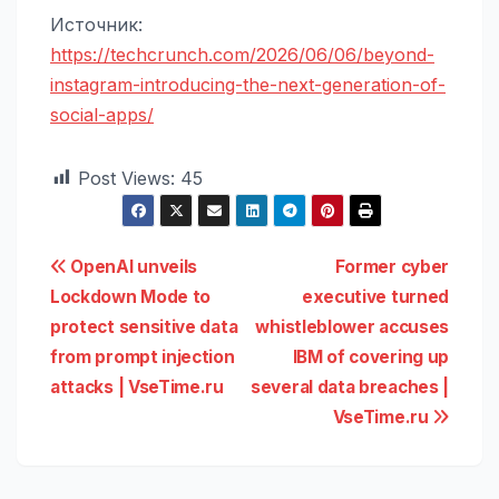
Источник:
https://techcrunch.com/2026/06/06/beyond-
instagram-introducing-the-next-generation-of-
social-apps/
Post Views:
45
Навигация
OpenAI unveils
Former cyber
Lockdown Mode to
executive turned
по
protect sensitive data
whistleblower accuses
записям
from prompt injection
IBM of covering up
attacks | VseTime.ru
several data breaches |
VseTime.ru