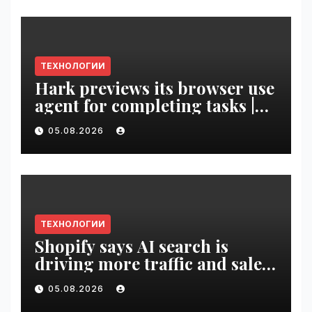
ТЕХНОЛОГИИ
Hark previews its browser use
agent for completing tasks |
VseTime.ru
05.08.2026
ТЕХНОЛОГИИ
Shopify says AI search is
driving more traffic and sales,
not replacing Google |
05.08.2026
VseTime.ru