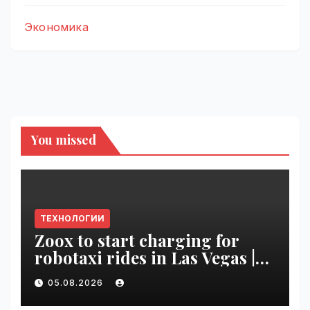
Экономика
You missed
ТЕХНОЛОГИИ
Zoox to start charging for
robotaxi rides in Las Vegas |
VseTime.ru
05.08.2026