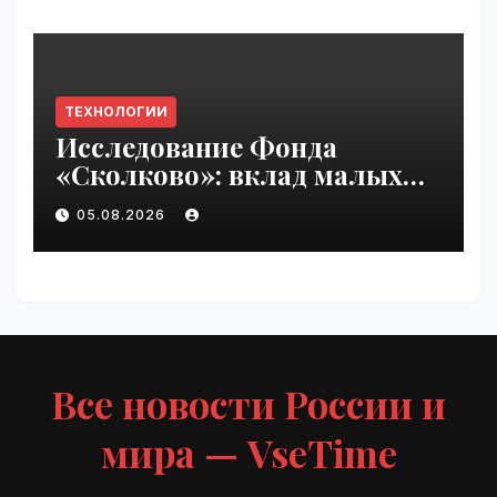
ТЕХНОЛОГИИ
Исследование Фонда
«Сколково»: вклад малых
технологических компаний
05.08.2026
в добавленную стоимость
высокотеха вырос вдвое за
два года | VseTime.ru
Все новости России и
мира — VseTime