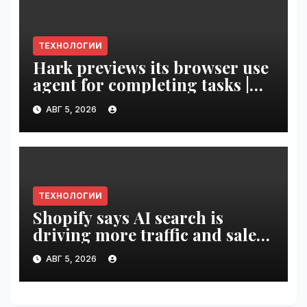
ТЕХНОЛОГИИ
Hark previews its browser use
agent for completing tasks |
VseTime.ru
АВГ 5, 2026
ТЕХНОЛОГИИ
Shopify says AI search is
driving more traffic and sales,
not replacing Google |
АВГ 5, 2026
VseTime.ru