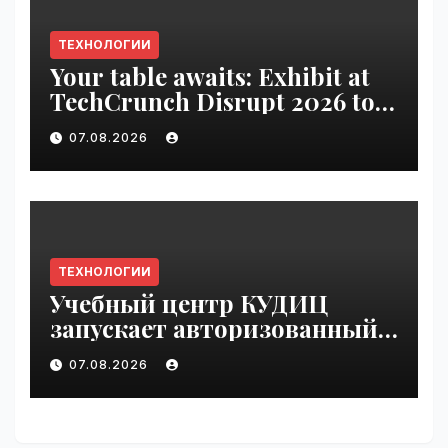
ТЕХНОЛОГИИ
Your table awaits: Exhibit at
TechCrunch Disrupt 2026 to
be seen by thousands |
07.08.2026
VseTime.ru
ТЕХНОЛОГИИ
Учебный центр КУДИЦ
запускает авторизованный
курс по
07.08.2026
администрированию Mind
Migrate#guest | VseTime.ru