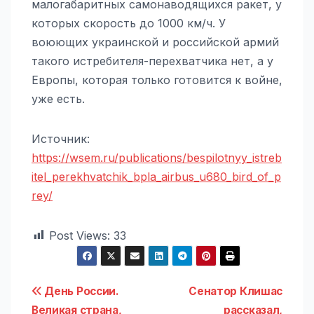
малогабаритных самонаводящихся ракет, у
которых скорость до 1000 км/ч. У
воюющих украинской и российской армий
такого истребителя-перехватчика нет, а у
Европы, которая только готовится к войне,
уже есть.
Источник:
https://wsem.ru/publications/bespilotnyy_istreb
itel_perekhvatchik_bpla_airbus_u680_bird_of_p
rey/
Post Views:
33
Навигация
День России.
Сенатор Клишас
Великая страна,
рассказал,