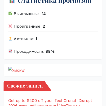
Статистика прогнозов
Выигрышные:
14
Проигранные:
2
Активные:
1
Проходимость:
88%
Свежие записи
Get up to $400 off your TechCrunch Disrupt
2026 pass until tomorrow | VseTime.ru