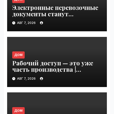
Электронные перевозочные
документы станут
обязательными с сентября
АВГ 7, 2026
2026 года: готов ли рынок к
переходу | VseTime.ru
ДОМ
Рабочий доступ — это уже
часть производства |
VseTime.ru
АВГ 7, 2026
ДОМ