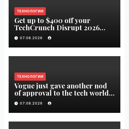
ТЕХНОЛОГИИ
Get up to $400 off your
TechCrunch Disrupt 2026
pass until tomorrow |
07.08.2026
VseTime.ru
ТЕХНОЛОГИИ
Vogue just gave another nod
of approval to the tech world |
VseTime.ru
07.08.2026