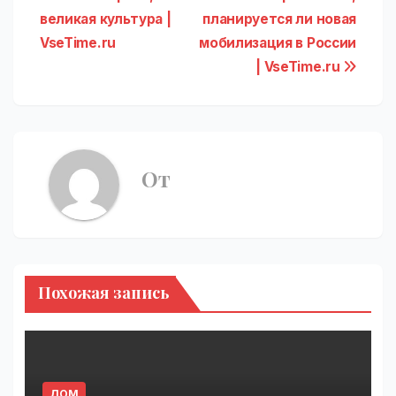
по
великая культура |
планируется ли новая
записям
VseTime.ru
мобилизация в России
| VseTime.ru
От
Похожая запись
ДОМ