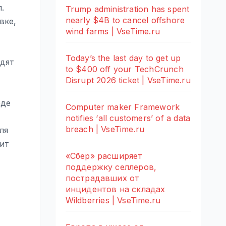
.
Trump administration has spent
nearly $4B to cancel offshore
вке,
wind farms | VseTime.ru
Today’s the last day to get up
одят
to $400 off your TechCrunch
Disrupt 2026 ticket | VseTime.ru
оде
Computer maker Framework
notifies ‘all customers’ of a data
breach | VseTime.ru
ля
нит
«Сбер» расширяет
поддержку селлеров,
пострадавших от
инцидентов на складах
Wildberries | VseTime.ru