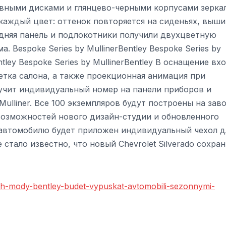
ными дисками и глянцево-черными корпусами зеркал
аждый цвет: оттенок повторяется на сиденьях, выши
едняя панель и подлокотники получили двухцветную
 Bespoke Series by MullinerBentley Bespoke Series by
entley Bespoke Series by MullinerBentley В оснащение вх
тка салона, а также проекционная анимация при
учит индивидуальный номер на панели приборов и
ulliner. Все 100 экземпляров будут построены на зав
 возможностей нового дизайн-студии и обновленного
 автомобилю будет приложен индивидуальный чехол д
стало известно, что новый Chevrolet Silverado сохра
kh-mody-bentley-budet-vypuskat-avtomobili-sezonnymi-