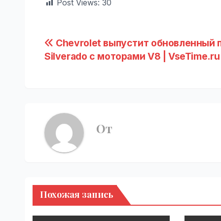
Post Views:
30
Навигация
Chevrolet выпустит обновленный 
Silverado с моторами V8 | VseTime.ru
по
записям
От
Похожая запись