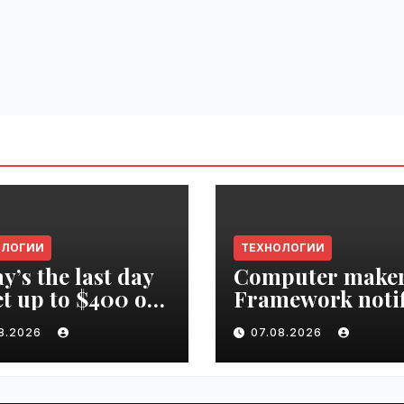
ОЛОГИИ
ТЕХНОЛОГИИ
y’s the last day
Computer make
et up to $400 off
Framework notif
r TechCrunch
‘all customers’ o
08.2026
07.08.2026
upt 2026 ticket |
data breach |
ime.ru
VseTime.ru