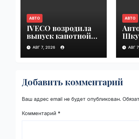
АВТО
АВТО
IVECO возродила
Авт
выпуск капотной
Шку
модели Strator для
под
АВГ 7, 2026
АВГ 7
Европы |
раз
VseTime.ru
скор
доро
VseT
Добавить комментарий
Ваш адрес email не будет опубликован.
Обяза
Комментарий
*