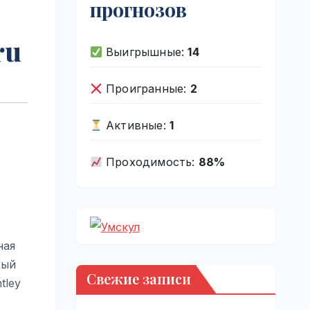
прогнозов
ru
Выигрышные:
14
Проигранные:
2
Активные:
1
Проходимость:
88%
ная
дый
Свежие записи
tley