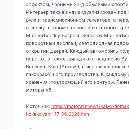
эффектом, черными 22-дюймовыми спортив
Интерьер также индивидуализирован под к
руле и трансмиссионном селекторе, а пер
отделку шпоном с полосой из темного хрома.
MullinerBentley Bespoke Series by MullinerB
поворотный дисплей, светодиодная подсве
открытии дверей. Каждый автомобиль пол
порогах, а также шильдики с надписью By M
Bentley в Крю (Англия), с использованием
лакокрасочного производства. К каждому
хранения, повторяющий его контуры. Ранее 
моторы V8.
Источник:
https://motor.ru/news/kak-v-doma
kollekciyami-17-06-2026.htm