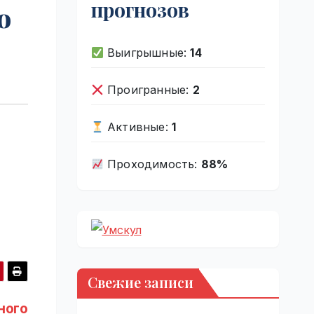
прогнозов
о
Выигрышные:
14
Проигранные:
2
Активные:
1
Проходимость:
88%
Свежие записи
ного