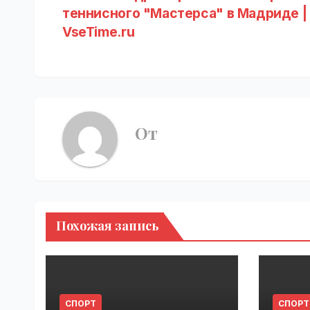
теннисного "Мастерса" в Мадриде |
по
VseTime.ru
записям
От
Похожая запись
СПОРТ
СПОРТ