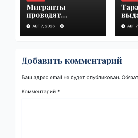
Мигранты
Тар
проводят
выд
футбольные
ней
АВГ 7, 2026
АВГ 7
турниры на пляже
стат
в Сеуте | VseTime.ru
Трус
VseT
Добавить комментарий
Ваш адрес email не будет опубликован.
Обяза
Комментарий
*