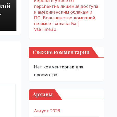
Европа в ужасе от
кой
перспектив лишения доступа
к американским облакам и
 из-
ПО. Большинство компаний
не имеет «плана Б» |
 |
VseTime.ru
Свежие комментарии
Нет комментариев для
просмотра.
Архивы
Август 2026