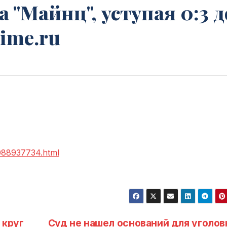
 "Майнц", уступая 0:3 д
ime.ru
2088937734.html
 круг
Суд не нашел оснований для уголов