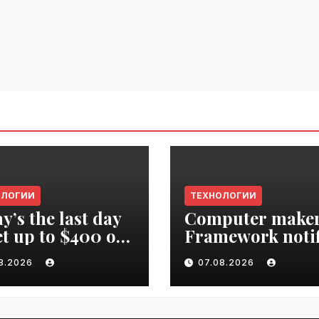
ОЛОГИИ
ТЕХНОЛОГИИ
y’s the last day
Computer make
et up to $400 off
Framework notif
r TechCrunch
‘all customers’ o
08.2026
07.08.2026
upt 2026 ticket |
data breach |
ime.ru
VseTime.ru