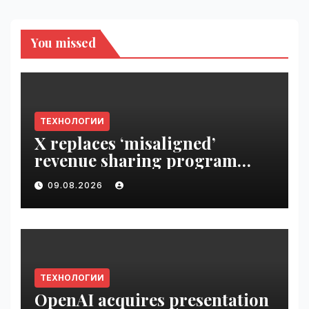
You missed
ТЕХНОЛОГИИ
X replaces ‘misaligned’
revenue sharing program
with Original Content
09.08.2026
Rewards | VseTime.ru
ТЕХНОЛОГИИ
OpenAI acquires presentation