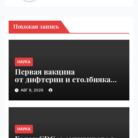
Похожая запись
НАУКА
Первая вакцина
от дифтерии и столбняка
с хранением без
АВГ 8, 2026
холодильника прошла
первую фазу испытаний |
VseTime.ru
НАУКА