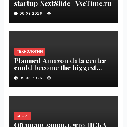
startup NextSlide | VseTime.ru
09.08.2026
ТЕХНОЛОГИИ
Planned Amazon data center
could become the biggest
climate polluter in the U.S. |
09.08.2026
VseTime.ru
СПОРТ
Обляков заявил, что ЦСКА