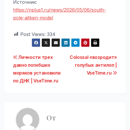
Источник:
https://nplus1.ru/news/2026/05/06/south-
pole-aitken-model
Post Views:
334
Навигация
Личности трех
Colossal «возродит»
давно погибших
голубых антилоп |
по
моряков установили
VseTime.ru
записям
по ДНК | VseTime.ru
От