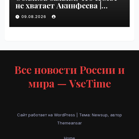
не хватает Акинфеева |
VseTime.ru
09.08.2026
Все новости России и
мира — VseTime
Сайт работает на WordPress
|
Тема: Newsup, автор
Themeansar
Home