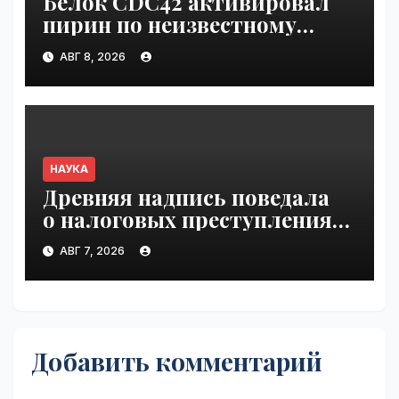
Белок CDC42 активировал
пирин по неизвестному
ранее механизму | VseTime.ru
АВГ 8, 2026
НАУКА
Древняя надпись поведала
о налоговых преступлениях |
VseTime.ru
АВГ 7, 2026
Добавить комментарий