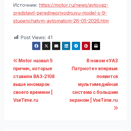
Источник:
https://motor.ru/news/avtovaz-
predstavil-peredneprivodnuyu-model-s-9-
stupenchatym-avtomatom-26-05-2026.htm
Post Views:
41
Навигация
Motor назвал 5
В новом «УАЗ
причин, которые
Патриоте» впервые
по
ставили ВАЗ-2108
появится
записям
выше иномарок
мультимедийная
своего времени |
система с большим
VseTime.ru
экраном | VseTime.ru