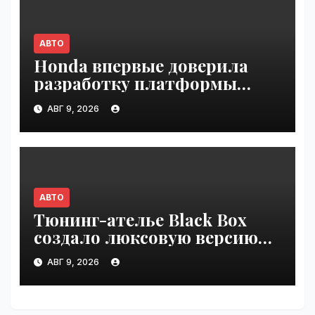
АВТО
Honda впервые доверила
разработку платформы
индийской компании Tata
АВГ 9, 2026
Technologies | VseTime.ru
АВТО
Тюнинг-ателье Black Box
создало люксовую версию
Land Cruiser 70 | VseTime.ru
АВГ 9, 2026