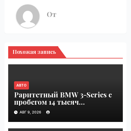
От
Похожая запись
АВТО
Раритетный BMW 3-Series с
пробегом 14 тысяч
километров и креслами
АВГ 9, 2026
Recaro выставили на
аукцион в США | VseTime.ru