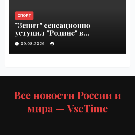
СПОРТ
"Зенит" сенсационно
уступил "Родине" в
Петербурге | VseTime.ru
09.08.2026
Все новости России и
мира — VseTime