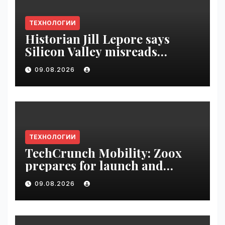
ТЕХНОЛОГИИ
Historian Jill Lepore says
Silicon Valley misreads
science fiction and
09.08.2026
undermines democracy |
VseTime.ru
ТЕХНОЛОГИИ
TechCrunch Mobility: Zoox
prepares for launch and
Uber’s AV empire | VseTime.ru
09.08.2026