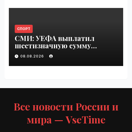
СПОРТ
СМИ: УЕФА выплатил
шестизначную сумму
любовнице Инфантино |
08.08.2026
VseTime.ru
Все новости России и
мира — VseTime