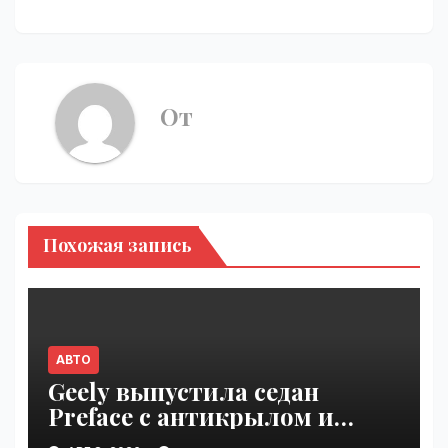
От
Похожая запись
АВТО
Geely выпустила седан
Preface с антикрылом и
красными суппортами |