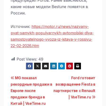
предупредил Рогов. Ранее выяснилось,
какие новые модели Bestune появятся в
России.
Источник:
https://motor.ru/news/nazvany-
pyat-samykh-populyarnykh-avtomobilei-dlya-
samostoyatelnogo-vvoza-iz-kitaya-v-rossiyu-
22-02-2026.htm
Post Views:
49
Навигация
MG показал
Ford готовит
рекордные продажи в
возвращение Fiesta в
по
Европе после
партнерстве с Renault
записям
продажи бренда в
| VseTime.ru
Китай | VseTime.ru