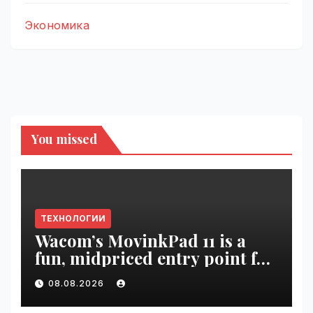
Экономика
You missed
ТЕХНОЛОГИИ
Wacom’s MovinkPad 11 is a
fun, midpriced entry point for
digital artists | VseTime.ru
08.08.2026