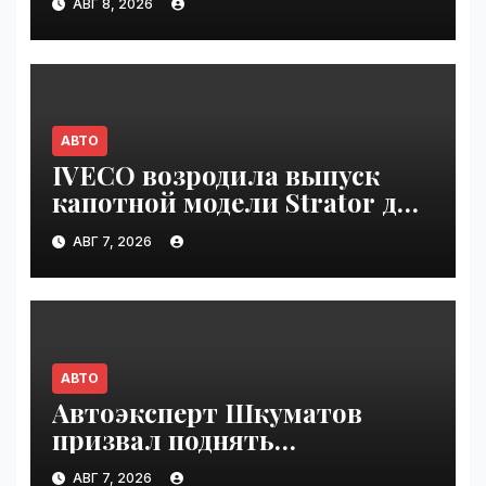
АВГ 8, 2026
VseTime.ru
АВТО
IVECO возродила выпуск
капотной модели Strator для
Европы | VseTime.ru
АВГ 7, 2026
АВТО
Автоэксперт Шкуматов
призвал поднять
разрешённую скорость на
АВГ 7, 2026