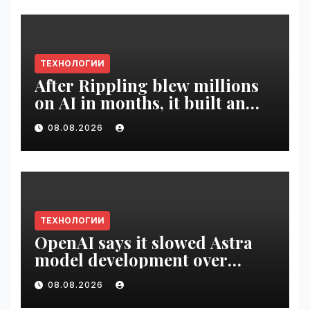
ТЕХНОЛОГИИ
After Rippling blew millions
on AI in months, it built an
employee ROI tool |
08.08.2026
VseTime.ru
ТЕХНОЛОГИИ
OpenAI says it slowed Astra
model development over
security concerns | VseTime.ru
08.08.2026