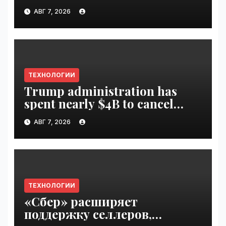
Disrupt 2026 ticket |
АВГ 7, 2026
VseTime.ru
ТЕХНОЛОГИИ
Trump administration has
spent nearly $4B to cancel
offshore wind farms |
АВГ 7, 2026
VseTime.ru
ТЕХНОЛОГИИ
«Сбер» расширяет
поддержку селлеров,