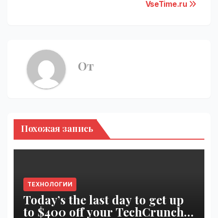
VseTime.ru
От
Похожая запись
ТЕХНОЛОГИИ
Today’s the last day to get up
to $400 off your TechCrunch