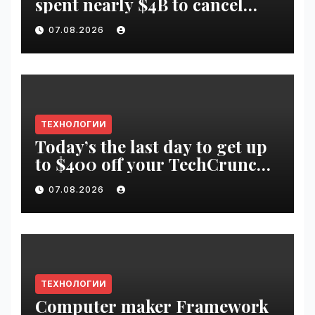
spent nearly $4B to cancel
offshore wind farms |
07.08.2026
VseTime.ru
ТЕХНОЛОГИИ
Today’s the last day to get up
to $400 off your TechCrunch
Disrupt 2026 ticket |
07.08.2026
VseTime.ru
ТЕХНОЛОГИИ
Computer maker Framework