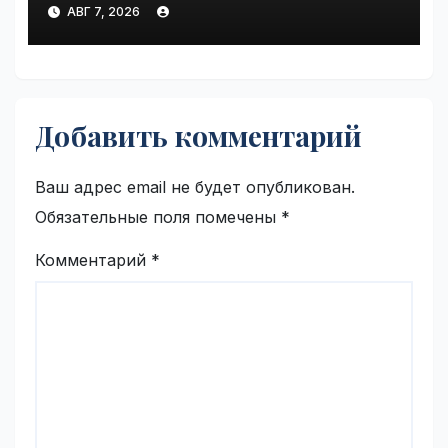
пострадавших от
АВГ 7, 2026
инцидентов на складах
Wildberries | VseTime.ru
Добавить комментарий
Ваш адрес email не будет опубликован.
Обязательные поля помечены
*
Комментарий
*