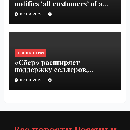
notifies ‘all customers’ of a
data breach | VseTime.ru
07.08.2026
ТЕХНОЛОГИИ
«Сбер» расширяет
поддержку селлеров,
пострадавших от
07.08.2026
инцидентов на складах
Wildberries | VseTime.ru
Все новости России и