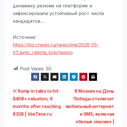
динамику резюме на платформе и
зафиксировали устойчивый рост числа
кандидатов…
Источник:
https://biz.cnews.ru/news/line/2026-05-
07_avito_rabota_kolichestvo
Post Views:
50
Навигация
Ramp in talks to hit
В Москве на День
$40B+ valuation, 6
Победы отключат
по
months after reaching
мобильный интернет
записям
$32B | VseTime.ru
и SMS, включая
«белые списки» |