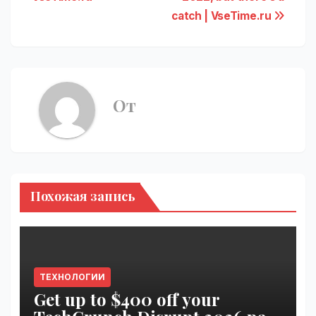
записям
catch | VseTime.ru
От
Похожая запись
ТЕХНОЛОГИИ
Get up to $400 off your