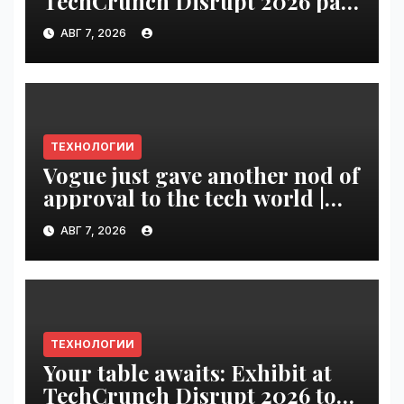
TechCrunch Disrupt 2026 pass
until tomorrow | VseTime.ru
АВГ 7, 2026
ТЕХНОЛОГИИ
Vogue just gave another nod of
approval to the tech world |
VseTime.ru
АВГ 7, 2026
ТЕХНОЛОГИИ
Your table awaits: Exhibit at
TechCrunch Disrupt 2026 to