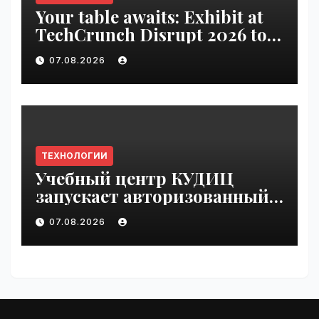
Your table awaits: Exhibit at
TechCrunch Disrupt 2026 to
be seen by thousands |
07.08.2026
VseTime.ru
ТЕХНОЛОГИИ
Учебный центр КУДИЦ
запускает авторизованный
курс по
07.08.2026
администрированию Mind
Migrate#guest | VseTime.ru