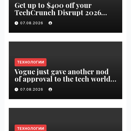
Get up to $400 off your
TechCrunch Disrupt 2026
pass until tomorrow |
07.08.2026
VseTime.ru
ТЕХНОЛОГИИ
Vogue just gave another nod
of approval to the tech world |
VseTime.ru
07.08.2026
ТЕХНОЛОГИИ