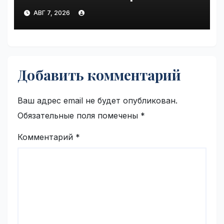
be seen by thousands |
АВГ 7, 2026
VseTime.ru
Добавить комментарий
Ваш адрес email не будет опубликован.
Обязательные поля помечены
*
Комментарий
*