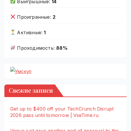
Выигрышные:
14
Проигранные:
2
Активные:
1
Проходимость:
88%
Свежие записи
Get up to $400 off your TechCrunch Disrupt
2026 pass until tomorrow | VseTime.ru
Vogue just gave another nod of approval to the