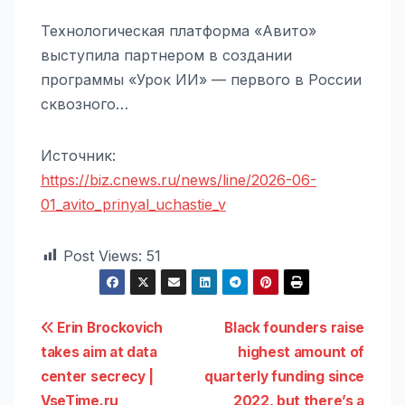
Технологическая платформа «Авито»
выступила партнером в создании
программы «Урок ИИ» — первого в России
сквозного…
Источник:
https://biz.cnews.ru/news/line/2026-06-
01_avito_prinyal_uchastie_v
Post Views:
51
Навигация
Erin Brockovich
Black founders raise
takes aim at data
highest amount of
по
center secrecy |
quarterly funding since
VseTime.ru
2022, but there’s a