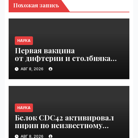
Похожая запись
НАУКА
Первая вакцина
от дифтерии и столбняка
с хранением без
АВГ 8, 2026
холодильника прошла
первую фазу испытаний |
VseTime.ru
НАУКА
Белок CDC42 активировал
пирин по неизвестному
ранее механизму | VseTime.ru
АВГ 8, 2026