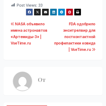
Post Views:
33
Навигация
NASA объявило
FDA одобрило
имена астронавтов
энситрелвир для
по
«Артемиды-3» |
постконтактной
записям
VseTime.ru
профилактики ковида
| VseTime.ru
От