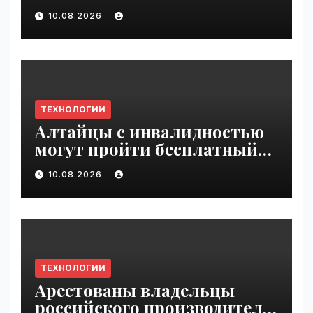
$400M in chip startup Source
10.08.2026
Foundry | VseTime.ru
ТЕХНОЛОГИИ
Алтайцы с инвалидностью
могут пройти бесплатный
обучающий курс по ИИ |
10.08.2026
VseTime.ru
ТЕХНОЛОГИИ
Арестованы владельцы
российского производителя