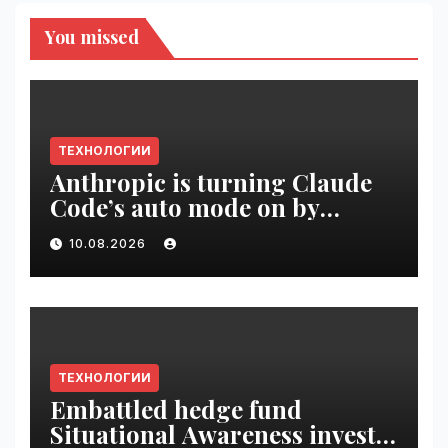
You missed
ТЕХНОЛОГИИ
Anthropic is turning Claude
Code’s auto mode on by
default | VseTime.ru
10.08.2026
ТЕХНОЛОГИИ
Embattled hedge fund
Situational Awareness invests