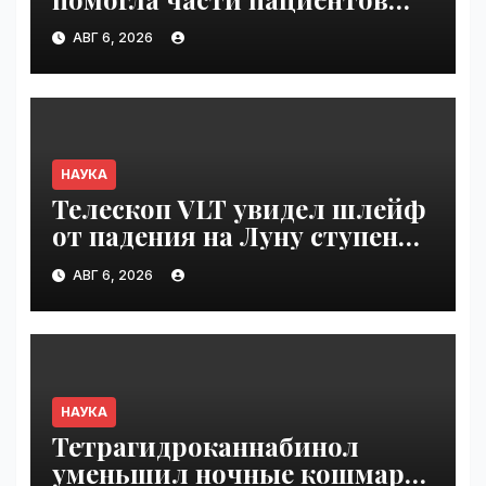
с пищевой аллергией |
АВГ 6, 2026
VseTime.ru
НАУКА
Телескоп VLT увидел шлейф
от падения на Луну ступени
ракеты Falcon 9 | VseTime.ru
АВГ 6, 2026
НАУКА
Тетрагидроканнабинол
уменьшил ночные кошмары