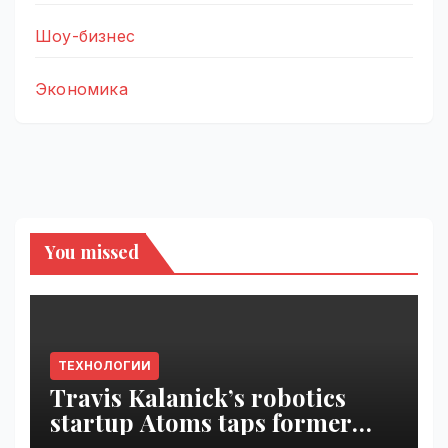
Шоу-бизнес
Экономика
You missed
ТЕХНОЛОГИИ
Travis Kalanick’s robotics
startup Atoms taps former
Uber finance chief as CFO |