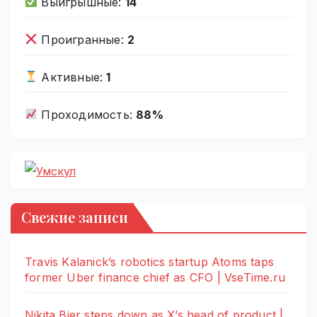
Выигрышные:
14
Проигранные:
2
Активные:
1
Проходимость:
88%
Свежие записи
Travis Kalanick’s robotics startup Atoms taps
former Uber finance chief as CFO | VseTime.ru
Nikita Bier steps down as X’s head of product |