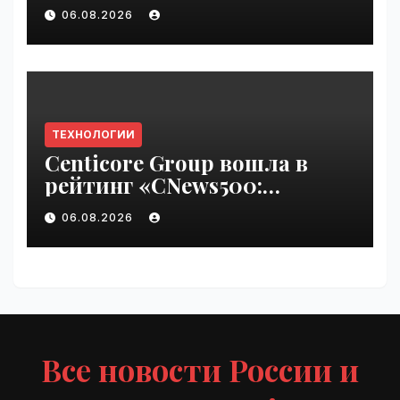
pass until Friday | VseTime.ru
06.08.2026
ТЕХНОЛОГИИ
Centicore Group вошла в
рейтинг «CNews500:
Крупнейшие ИТ-компании
06.08.2026
России» | VseTime.ru
Все новости России и