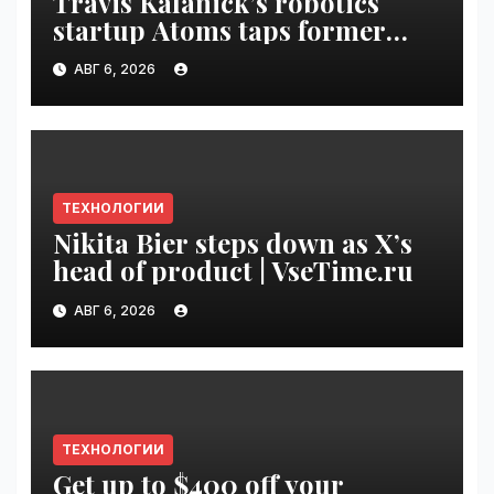
Travis Kalanick’s robotics
startup Atoms taps former
Uber finance chief as CFO |
АВГ 6, 2026
VseTime.ru
ТЕХНОЛОГИИ
Nikita Bier steps down as X’s
head of product | VseTime.ru
АВГ 6, 2026
ТЕХНОЛОГИИ
Get up to $400 off your