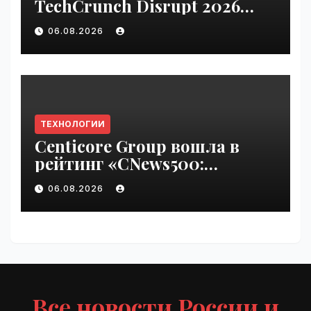
TechCrunch Disrupt 2026
pass until Friday | VseTime.ru
06.08.2026
ТЕХНОЛОГИИ
Centicore Group вошла в
рейтинг «CNews500:
Крупнейшие ИТ-компании
06.08.2026
России» | VseTime.ru
Все новости России и