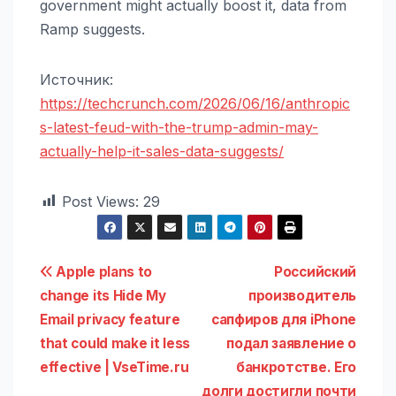
government might actually boost it, data from
Ramp suggests.
Источник:
https://techcrunch.com/2026/06/16/anthropic
s-latest-feud-with-the-trump-admin-may-
actually-help-it-sales-data-suggests/
Post Views:
29
Навигация
Apple plans to
Российский
change its Hide My
производитель
по
Email privacy feature
сапфиров для iPhone
записям
that could make it less
подал заявление о
effective | VseTime.ru
банкротстве. Его
долги достигли почти