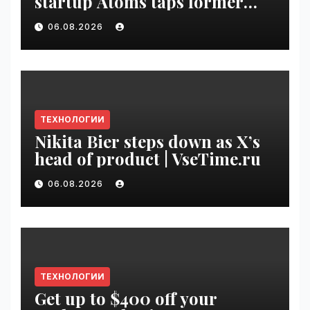
startup Atoms taps former
Uber finance chief as CFO |
06.08.2026
VseTime.ru
ТЕХНОЛОГИИ
Nikita Bier steps down as X’s
head of product | VseTime.ru
06.08.2026
ТЕХНОЛОГИИ
Get up to $400 off your