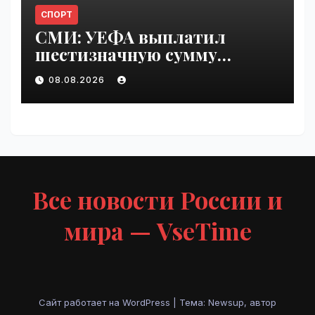
СПОРТ
СМИ: УЕФА выплатил
шестизначную сумму
любовнице Инфантино |
08.08.2026
VseTime.ru
Все новости России и
мира — VseTime
Сайт работает на WordPress
|
Тема: Newsup, автор