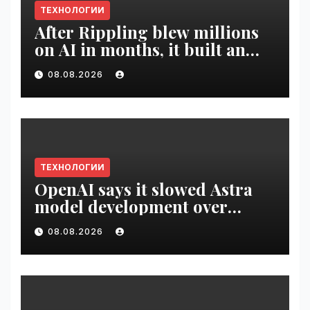
ТЕХНОЛОГИИ
After Rippling blew millions
on AI in months, it built an
employee ROI tool |
08.08.2026
VseTime.ru
ТЕХНОЛОГИИ
OpenAI says it slowed Astra
model development over
security concerns | VseTime.ru
08.08.2026