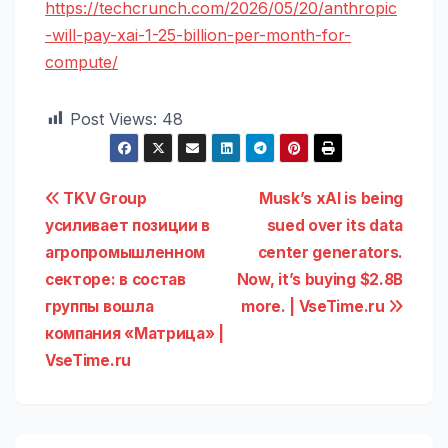
https://techcrunch.com/2026/05/20/anthropic
-will-pay-xai-1-25-billion-per-month-for-
compute/
Post Views:
48
Навигация
TKV Group
Musk’s xAI is being
усиливает позиции в
sued over its data
по
агропромышленном
center generators.
записям
секторе: в состав
Now, it’s buying $2.8B
группы вошла
more. | VseTime.ru
компания «Матрица» |
VseTime.ru