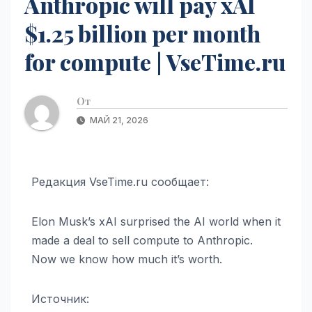
Anthropic will pay xAI
$1.25 billion per month
for compute | VseTime.ru
От
МАЙ 21, 2026
Редакция VseTime.ru сообщает:
Elon Musk’s xAI surprised the AI world when it
made a deal to sell compute to Anthropic.
Now we know how much it’s worth.
Источник: