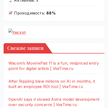
Активные:
1
Проходимость:
88%
Свежие записи
Wacom’s MovinkPad 11 is a fun, midpriced entry
point for digital artists | VseTime.ru
After Rippling blew millions on AI in months, it
built an employee ROI tool | VseTime.ru
OpenAI says it slowed Astra model development
over security concerns | VseTime.ru