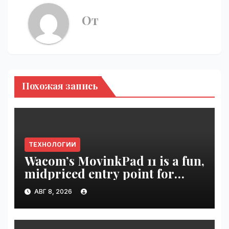
От
Похожая запись
ТЕХНОЛОГИИ
Wacom’s MovinkPad 11 is a fun,
midpriced entry point for
digital artists | VseTime.ru
АВГ 8, 2026