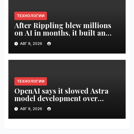
ТЕХНОЛОГИИ
After Rippling blew millions
on AI in months, it built an
employee ROI tool |
АВГ 8, 2026
VseTime.ru
ТЕХНОЛОГИИ
OpenAI says it slowed Astra
model development over
security concerns | VseTime.ru
АВГ 8, 2026