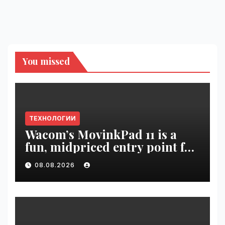
You missed
ТЕХНОЛОГИИ
Wacom’s MovinkPad 11 is a
fun, midpriced entry point for
digital artists | VseTime.ru
08.08.2026