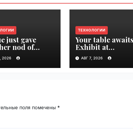
ОЛОГИИ
ТЕХНОЛОГИИ
e just gave
Your table awaits
her nod of
Exhibit at
oval to the tech
TechCrunch Dis
, 2026
АВГ 7, 2026
d | VseTime.ru
2026 to be seen 
thousands |
VseTime.ru
тельные поля помечены
*