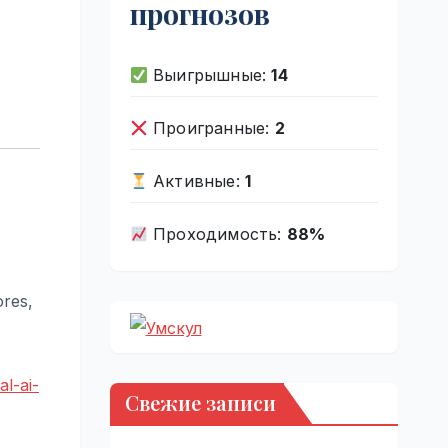
прогнозов
Выигрышные:
14
Проигранные:
2
Активные:
1
Проходимость:
88%
ores,
l-ai-
Свежие записи