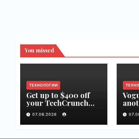
You missed
ТЕХНОЛОГИИ
ТЕХН
Get up to $400 off
Vogu
your TechCrunch
anot
Disrupt 2026 pass
appr
07.08.2026
07.
until tomorrow |
worl
VseTime.ru