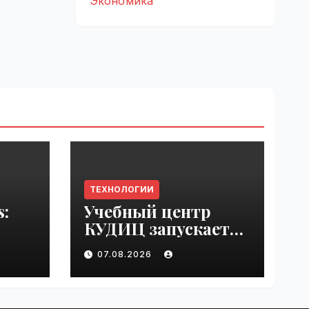
Экономика
ТЕХНОЛОГИИ
s:
Учебный центр
КУДИЦ запускает
rupt
авторизованный
07.08.2026
by
курс по
администрировани
ю Mind