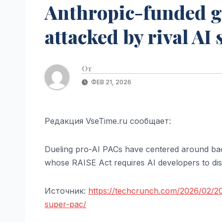
Anthropic-funded g
attacked by rival AI
От
ФЕВ 21, 2026
Редакция VseTime.ru сообщает:
Dueling pro-AI PACs have centered around bac
whose RAISE Act requires AI developers to dis
Источник:
https://techcrunch.com/2026/02/20
super-pac/