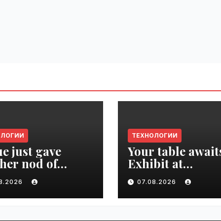
ОЛОГИИ
ТЕХНОЛОГИИ
e just gave
Your table await
her nod of
Exhibit at
oval to the tech
TechCrunch Dis
08.2026
07.08.2026
d | VseTime.ru
2026 to be seen 
thousands |
VseTime.ru