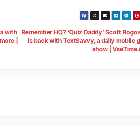
ta with
Remember HQ? ‘Quiz Daddy’ Scott Rogo
 more |
is back with TextSavvy, a daily mobile
show | VseTime