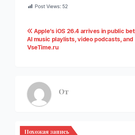
Post Views:
52
Навигация
Apple’s iOS 26.4 arrives in public be
AI music playlists, video podcasts, and
по
VseTime.ru
записям
От
Похожая запись