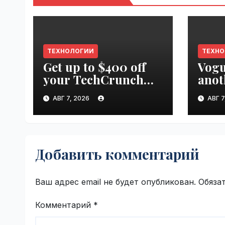
ТЕХНОЛОГИИ
ТЕХН
Get up to $400 off
Vogu
your TechCrunch
anot
Disrupt 2026 pass
appr
АВГ 7, 2026
АВГ 7
until tomorrow |
worl
VseTime.ru
Добавить комментарий
Ваш адрес email не будет опубликован.
Обяза
Комментарий
*