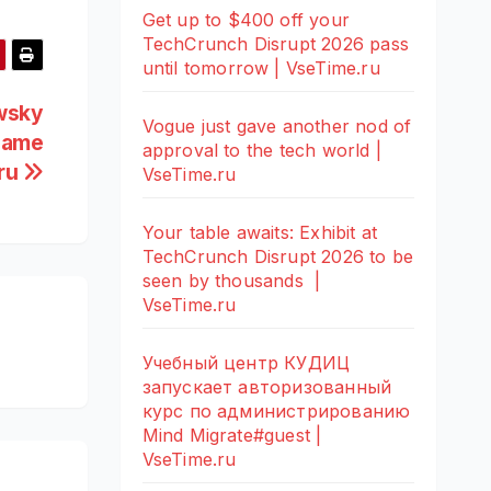
Get up to $400 off your
TechCrunch Disrupt 2026 pass
until tomorrow | VseTime.ru
wsky
Vogue just gave another nod of
 game
approval to the tech world |
.ru
VseTime.ru
Your table awaits: Exhibit at
TechCrunch Disrupt 2026 to be
seen by thousands |
VseTime.ru
Учебный центр КУДИЦ
запускает авторизованный
курс по администрированию
Mind Migrate#guest |
VseTime.ru