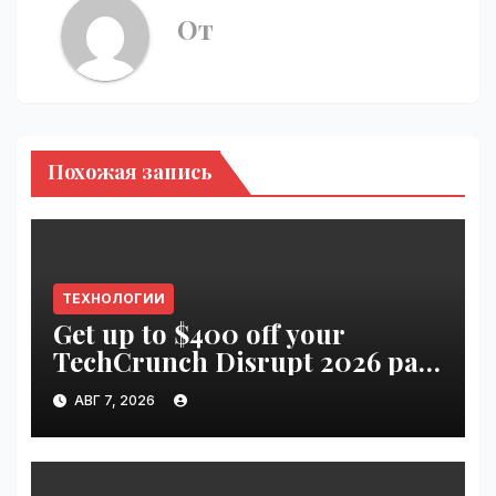
От
Похожая запись
ТЕХНОЛОГИИ
Get up to $400 off your
TechCrunch Disrupt 2026 pass
until tomorrow | VseTime.ru
АВГ 7, 2026