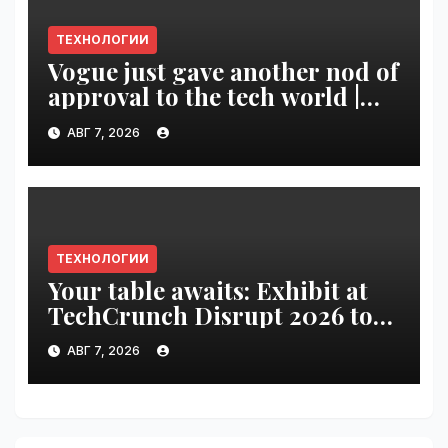
ТЕХНОЛОГИИ
Vogue just gave another nod of
approval to the tech world |
VseTime.ru
АВГ 7, 2026
ТЕХНОЛОГИИ
Your table awaits: Exhibit at
TechCrunch Disrupt 2026 to
be seen by thousands |
АВГ 7, 2026
VseTime.ru