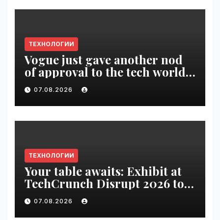
ТЕХНОЛОГИИ
Vogue just gave another nod
of approval to the tech world |
VseTime.ru
07.08.2026
ТЕХНОЛОГИИ
Your table awaits: Exhibit at
TechCrunch Disrupt 2026 to
be seen by thousands |
07.08.2026
VseTime.ru