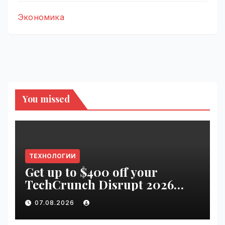
Экономика
You missed
ТЕХНОЛОГИИ
Get up to $400 off your
TechCrunch Disrupt 2026
pass until tomorrow |
07.08.2026
VseTime.ru