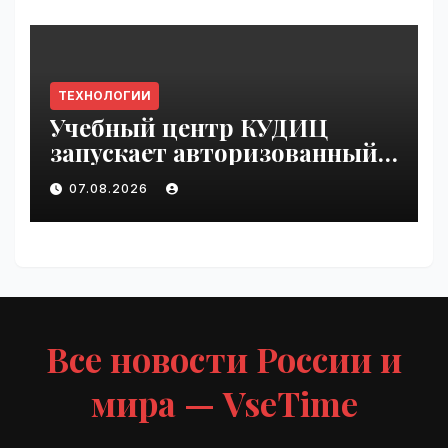
ТЕХНОЛОГИИ
Учебный центр КУДИЦ
запускает авторизованный
курс по
07.08.2026
администрированию Mind
Migrate#guest | VseTime.ru
Все новости России и
мира — VseTime