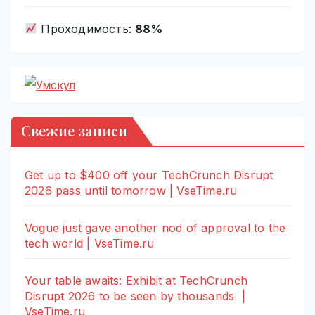
Проходимость:
88%
Свежие записи
Get up to $400 off your TechCrunch Disrupt
2026 pass until tomorrow | VseTime.ru
Vogue just gave another nod of approval to the
tech world | VseTime.ru
Your table awaits: Exhibit at TechCrunch
Disrupt 2026 to be seen by thousands |
VseTime.ru