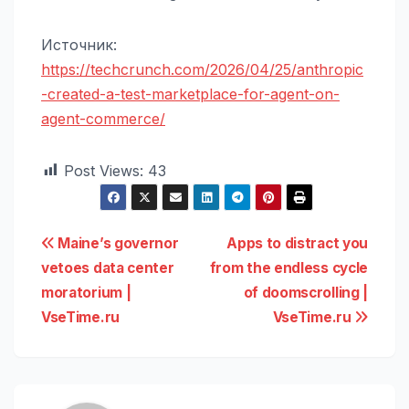
Источник:
https://techcrunch.com/2026/04/25/anthropic
-created-a-test-marketplace-for-agent-on-
agent-commerce/
Post Views:
43
Навигация
Maine’s governor
Apps to distract you
vetoes data center
from the endless cycle
по
moratorium |
of doomscrolling |
записям
VseTime.ru
VseTime.ru