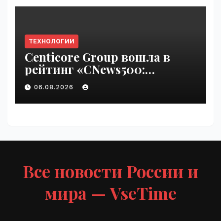
ТЕХНОЛОГИИ
Centicore Group вошла в
рейтинг «CNews500:
Крупнейшие ИТ-компании
06.08.2026
России» | VseTime.ru
Все новости России и
мира — VseTime