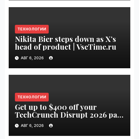
ТЕХНОЛОГИИ
Nikita Bier steps down as X’s
head of product | VseTime.ru
АВГ 6, 2026
ТЕХНОЛОГИИ
Get up to $400 off your
TechCrunch Disrupt 2026 pass
until Friday | VseTime.ru
АВГ 6, 2026