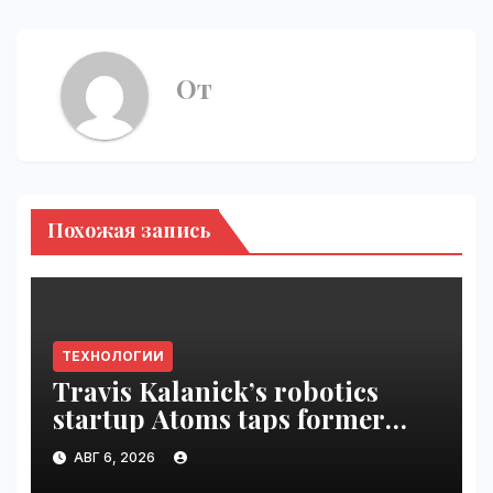
От
Похожая запись
ТЕХНОЛОГИИ
Travis Kalanick’s robotics
startup Atoms taps former
Uber finance chief as CFO |
АВГ 6, 2026
VseTime.ru