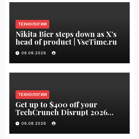
ТЕХНОЛОГИИ
Nikita Bier steps down as X’s
head of product | VseTime.ru
06.08.2026
ТЕХНОЛОГИИ
Get up to $400 off your
TechCrunch Disrupt 2026
pass until Friday | VseTime.ru
06.08.2026