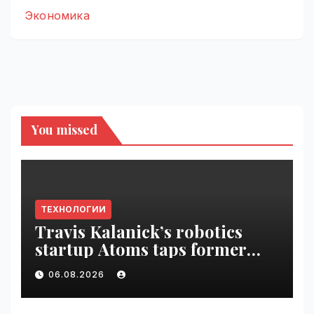
Экономика
You missed
ТЕХНОЛОГИИ
Travis Kalanick’s robotics
startup Atoms taps former
Uber finance chief as CFO |
06.08.2026
VseTime.ru