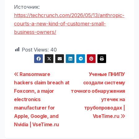
Источник:
https://techcrunch.com/2026/05/13/anthropic-
courts-a-new-kind-of-customer-small-
business-owners/
Post Views:
40
Навигация
Ransomware
Ученые ПНИПУ
hackers claim breach at
создали систему
по
Foxconn, a major
точного обнаружения
записям
electronics
утечек на
manufacturer for
трубопроводах |
Apple, Google, and
VseTime.ru
Nvidia | VseTime.ru