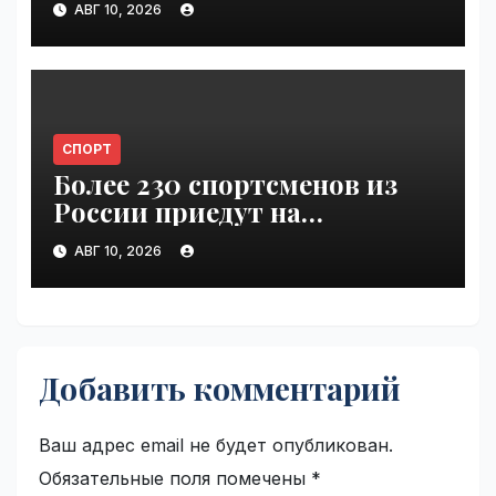
АВГ 10, 2026
упало | VseTime.ru
СПОРТ
Более 230 спортсменов из
России приедут на
Всемирные игры кочевников
АВГ 10, 2026
| VseTime.ru
Добавить комментарий
Ваш адрес email не будет опубликован.
Обязательные поля помечены
*