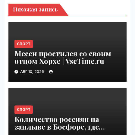
Похожая запись
СПОРТ
Месси простился со своим
отцом Хорхе | VseTime.ru
АВГ 10, 2026
СПОРТ
Количество россиян на
заплыве в Босфоре, где
погиб Свечников, резко