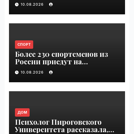
погиб Свечников, резко
10.08.2026
упало | VseTime.ru
СПОРТ
Более 230 спортсменов из
России приедут на
Всемирные игры
10.08.2026
кочевников | VseTime.ru
ДОМ
Психолог Пироговского
Университета рассказала,