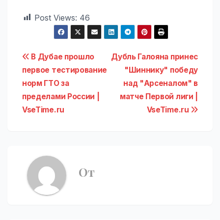
Post Views:
46
Навигация
В Дубае прошло
Дубль Галояна принес
первое тестирование
"Шиннику" победу
по
норм ГТО за
над "Арсеналом" в
записям
пределами России |
матче Первой лиги |
VseTime.ru
VseTime.ru
От