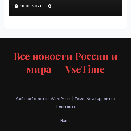
как мозг создаёт слуховые
10.08.2026
иллюзии | VseTime.ru
Все новости России и
мира — VseTime
Сайт работает на WordPress
|
Тема: Newsup, автор
Themeansar
Home