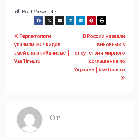
Post Views:
47
Навигация
Герпетологи
В России назвали
уличили 207 видов
виновных в
по
змей в каннибализме |
отсутствии мирного
записям
VseTime.ru
соглашения по
Украине | VseTime.ru
От