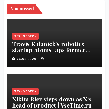
You missed
ТЕХНОЛОГИИ
Travis Kalanick’s robotics
startup Atoms taps former
Uber finance chief as CFO |
06.08.2026
VseTime.ru
ТЕХНОЛОГИИ
Nikita Bier steps down as X’s
head of product | VseTime.ru