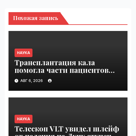
Похожая запись
НАУКА
Трансплантация кала
помогла части пациентов
с пищевой аллергией |
АВГ 6, 2026
VseTime.ru
НАУКА
Телескоп VLT увидел шлейф