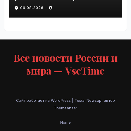
Крупнейшие ИТ-компании
06.08.2026
России» | VseTime.ru
Все новости России и
мира — VseTime
Сайт работает на WordPress
|
Тема: Newsup, автор
Themeansar
Home