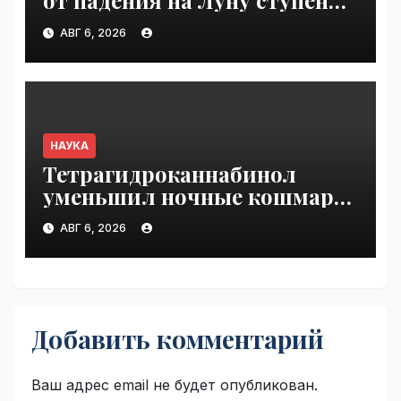
от падения на Луну ступени
ракеты Falcon 9 | VseTime.ru
АВГ 6, 2026
НАУКА
Тетрагидроканнабинол
уменьшил ночные кошмары
при ПТСР | VseTime.ru
АВГ 6, 2026
Добавить комментарий
Ваш адрес email не будет опубликован.