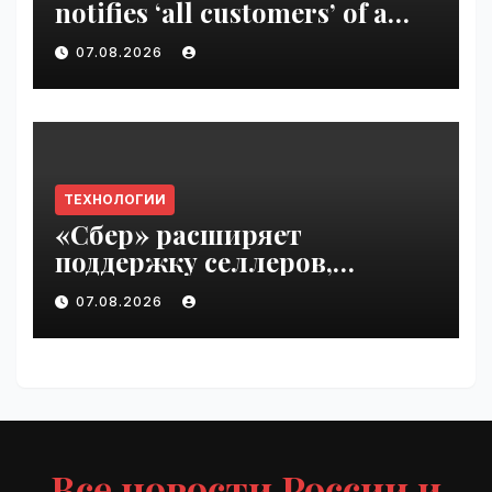
notifies ‘all customers’ of a
data breach | VseTime.ru
07.08.2026
ТЕХНОЛОГИИ
«Сбер» расширяет
поддержку селлеров,
пострадавших от
07.08.2026
инцидентов на складах
Wildberries | VseTime.ru
Все новости России и