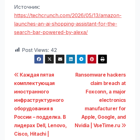
Источник:
https://techcrunch.com/2026/05/13/amazon-
launches-an-ai-shopping-assistant-for-the-
search-bar-powered-by-alexa/
Post Views:
42
Навигация
Каждая пятая
Ransomware hackers
комплектующая
claim breach at
по
иностранного
Foxconn, a major
записям
инфраструктурного
electronics
оборудования в
manufacturer for
России – подделка. В
Apple, Google, and
лидерах Dell, Lenovo,
Nvidia | VseTime.ru
Cisco, Hitachi |