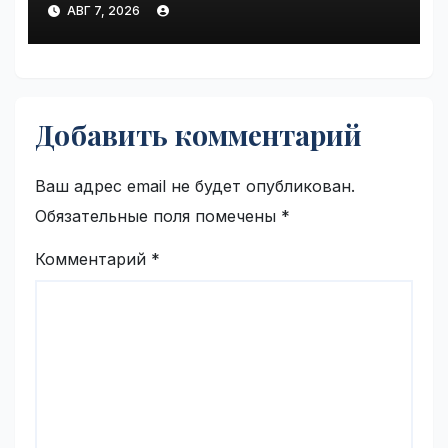
АВГ 7, 2026
инцидентов на складах
Wildberries | VseTime.ru
Добавить комментарий
Ваш адрес email не будет опубликован.
Обязательные поля помечены
*
Комментарий
*