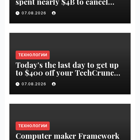
spent nearly $4B to cancel
offshore wind farms |
07.08.2026
VseTime.ru
ТЕХНОЛОГИИ
Today’s the last day to get up
to $400 off your TechCrunch
Disrupt 2026 ticket |
07.08.2026
VseTime.ru
ТЕХНОЛОГИИ
Computer maker Framework