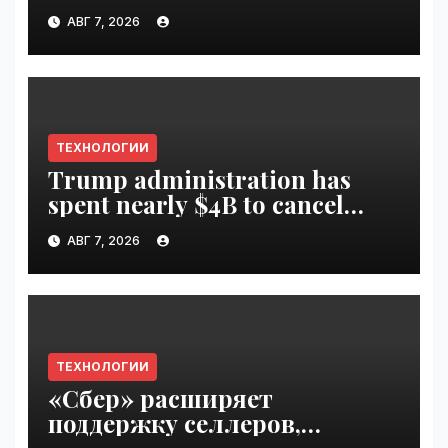
Disrupt 2026 ticket |
АВГ 7, 2026
VseTime.ru
ТЕХНОЛОГИИ
Trump administration has
spent nearly $4B to cancel
offshore wind farms |
АВГ 7, 2026
VseTime.ru
ТЕХНОЛОГИИ
«Сбер» расширяет
поддержку селлеров,
пострадавших от