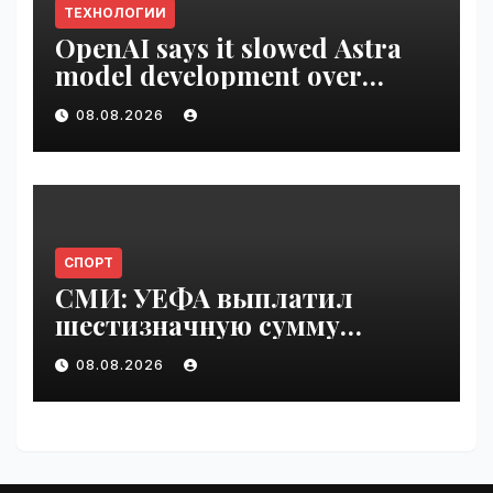
ТЕХНОЛОГИИ
OpenAI says it slowed Astra
model development over
security concerns | VseTime.ru
08.08.2026
СПОРТ
СМИ: УЕФА выплатил
шестизначную сумму
любовнице Инфантино |
08.08.2026
VseTime.ru