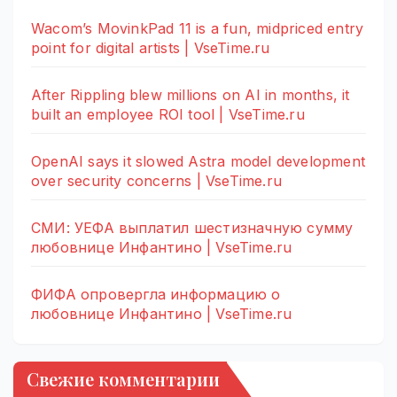
Wacom’s MovinkPad 11 is a fun, midpriced entry
point for digital artists | VseTime.ru
After Rippling blew millions on AI in months, it
built an employee ROI tool | VseTime.ru
OpenAI says it slowed Astra model development
over security concerns | VseTime.ru
СМИ: УЕФА выплатил шестизначную сумму
любовнице Инфантино | VseTime.ru
ФИФА опровергла информацию о
любовнице Инфантино | VseTime.ru
Свежие комментарии