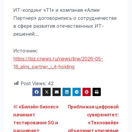
ИТ-холдинг «Т1» и компания «Алми
Партнер» договорились о сотрудничестве
в сфере развития отечественных ИТ-
решений…
Источник:
https://biz.cnews.ru/news/line/2026-05-
18_almi_partner_i_it-holding
Post Views:
42
Навигация
«Билайн бизнес»
Приближая цифровой
начинает
суверенитет:
по
тестирование 5G и
«Техновейв»
расширяет
объединит ключевые