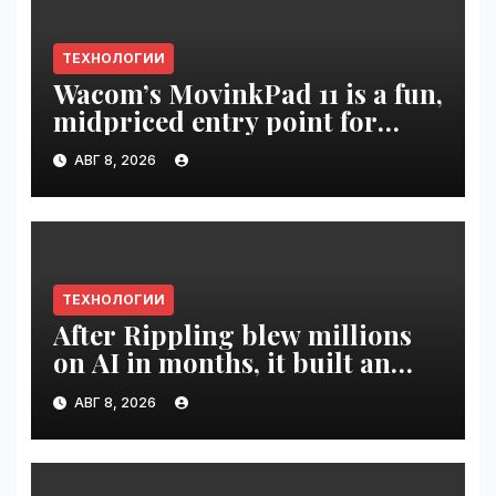
ТЕХНОЛОГИИ
Wacom’s MovinkPad 11 is a fun,
midpriced entry point for
digital artists | VseTime.ru
АВГ 8, 2026
ТЕХНОЛОГИИ
After Rippling blew millions
on AI in months, it built an
employee ROI tool |
АВГ 8, 2026
VseTime.ru