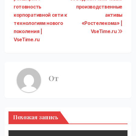
записям
готовность
производственные
корпоративной сети к
активы
технологиям нового
«Ростелекома» |
поколения |
VseTime.ru
VseTime.ru
От
Похожая запись