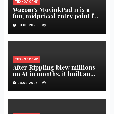
ТЕХНОЛОГИИ
Wacom’s MovinkPad 11 is a
fun, midpriced entry point for
digital artists | VseTime.ru
08.08.2026
ТЕХНОЛОГИИ
After Rippling blew millions
on AI in months, it built an
employee ROI tool |
08.08.2026
VseTime.ru