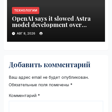
ТЕХНОЛОГИИ
OpenAI says it slowed Astra
model development over
security concerns | VseTime.ru
АВГ 8, 2026
Добавить комментарий
Ваш адрес email не будет опубликован.
Обязательные поля помечены
*
Комментарий
*