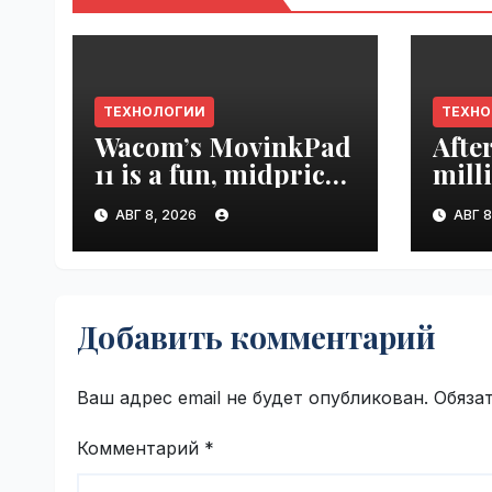
ТЕХНОЛОГИИ
ТЕХН
Wacom’s MovinkPad
Afte
11 is a fun, midpriced
mill
entry point for
mont
АВГ 8, 2026
АВГ 8
digital artists |
empl
VseTime.ru
VseT
Добавить комментарий
Ваш адрес email не будет опубликован.
Обяза
Комментарий
*