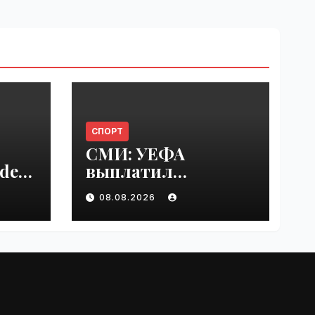
СПОРТ
СМИ: УЕФА
del
выплатил
er
шестизначную
08.08.2026
s |
сумму любовнице
Инфантино |
VseTime.ru