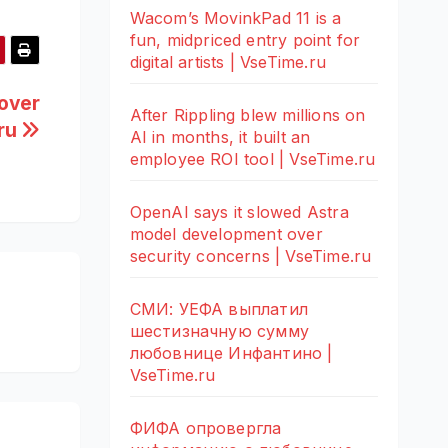
Wacom’s MovinkPad 11 is a
fun, midpriced entry point for
digital artists | VseTime.ru
 over
After Rippling blew millions on
.ru
AI in months, it built an
employee ROI tool | VseTime.ru
OpenAI says it slowed Astra
model development over
security concerns | VseTime.ru
СМИ: УЕФА выплатил
шестизначную сумму
любовнице Инфантино |
VseTime.ru
ФИФА опровергла