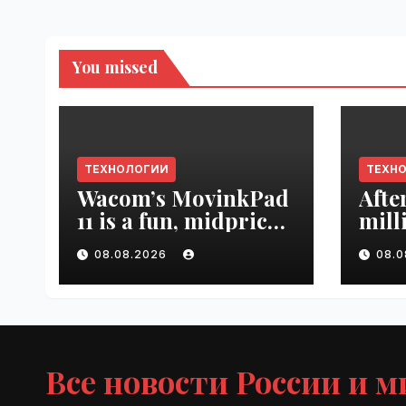
You missed
ТЕХНОЛОГИИ
ТЕХН
Wacom’s MovinkPad
Afte
11 is a fun, midpriced
mill
entry point for
mont
08.08.2026
08.
digital artists |
empl
VseTime.ru
VseT
Все новости России и м