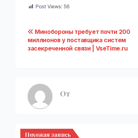
Post Views:
56
Навигация
Минобороны требует почти 200
миллионов у поставщика систем
по
засекреченной связи | VseTime.ru
записям
От
Похожая запись