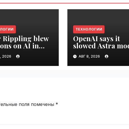
ОЛОГИИ
ТЕХНОЛОГИИ
r Rippling blew
OpenAI says it
ions on AI in
slowed Astra mo
hs, it built an
development ove
, 2026
АВГ 8, 2026
oyee ROI tool |
security concerns
ime.ru
VseTime.ru
тельные поля помечены
*