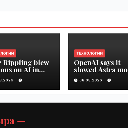
ОЛОГИИ
ТЕХНОЛОГИИ
r Rippling blew
OpenAI says it
ions on AI in
slowed Astra mo
hs, it built an
development ov
08.2026
08.08.2026
oyee ROI tool |
security concern
ime.ru
VseTime.ru
ира —