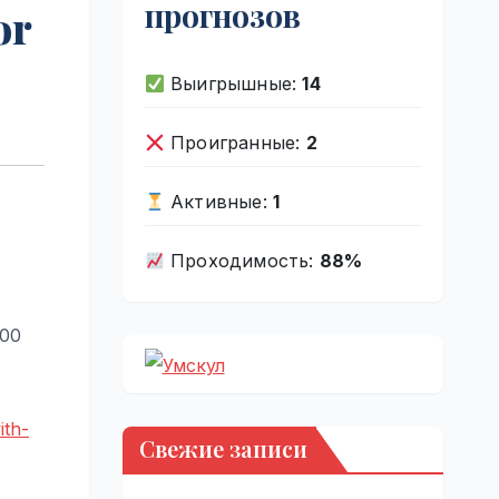
прогнозов
or
Выигрышные:
14
Проигранные:
2
Активные:
1
Проходимость:
88%
000
ith-
Свежие записи