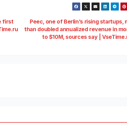
 first
Peec, one of Berlin’s rising startups,
Time.ru
than doubled annualized revenue in m
to $10M, sources say | VseTime