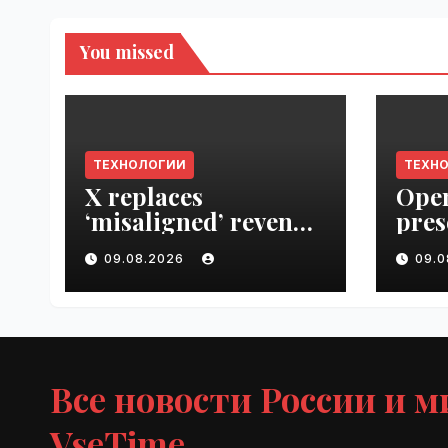
You missed
ТЕХНОЛОГИИ
ТЕХН
X replaces
Open
‘misaligned’ revenue
pres
sharing program
Next
09.08.2026
09.
with Original
VseT
Content Rewards |
VseTime.ru
Все новости России и м
VseTime