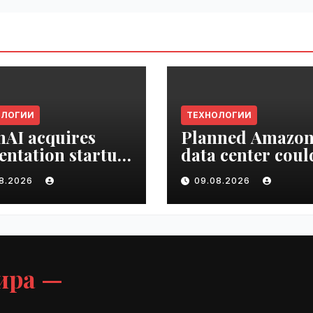
ОЛОГИИ
ТЕХНОЛОГИИ
AI acquires
Planned Amazo
entation startup
data center coul
Slide |
become the bigg
08.2026
09.08.2026
ime.ru
climate polluter
the U.S. | VseTim
ира —