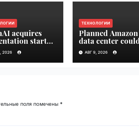
ОЛОГИИ
ТЕХНОЛОГИИ
AI acquires
Planned Amazon
entation startup
data center coul
Slide |
become the bigg
, 2026
АВГ 9, 2026
ime.ru
climate polluter 
the U.S. | VseTim
тельные поля помечены
*