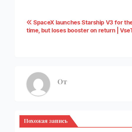
Навигация
SpaceX launches Starship V3 for the
time, but loses booster on return | Vse
по
записям
От
Похожая запись