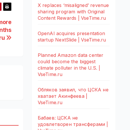
X replaces ‘misaligned’ revenue
sharing program with Original
Content Rewards | VseTime.ru
 more
onths
OpenAI acquires presentation
.ru
startup NextSlide | VseTime.ru
Planned Amazon data center
could become the biggest
climate polluter in the U.S. |
VseTime.ru
Обляков заявил, что ЦСКА не
хватает Акинфеева |
VseTime.ru
Бабаев: ЦСКА не
удовлетворен трансферами |