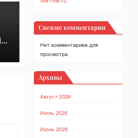
VseTime.ru
Свежие комментарии
d
Нет комментариев для
est
in
просмотра.
e.ru
Архивы
Август 2026
Июль 2026
Июнь 2026