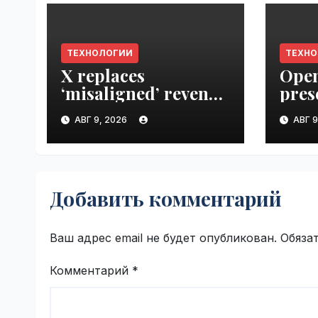
ТЕХНОЛОГИИ
ТЕХН
X replaces
Open
‘misaligned’ revenue
pres
sharing program
Next
АВГ 9, 2026
АВГ 9
with Original
VseT
Content Rewards |
VseTime.ru
Добавить комментарий
Ваш адрес email не будет опубликован.
Обяза
Комментарий
*