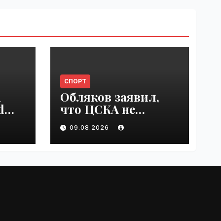
СПОРТ
n
Обляков заявил,
d
что ЦСКА не
est
хватает Акинфеева
09.08.2026
 in
| VseTime.ru
e.ru