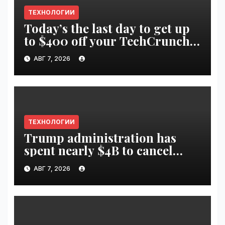
ТЕХНОЛОГИИ
Today’s the last day to get up
to $400 off your TechCrunch
Disrupt 2026 ticket |
АВГ 7, 2026
VseTime.ru
ТЕХНОЛОГИИ
Trump administration has
spent nearly $4B to cancel
offshore wind farms |
АВГ 7, 2026
VseTime.ru