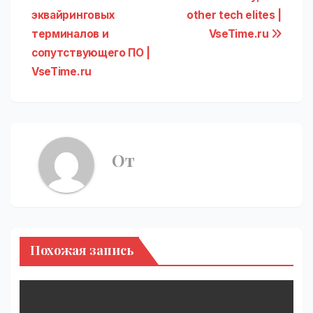
записям
эквайринговых
other tech elites |
терминалов и
VseTime.ru
сопутствующего ПО |
VseTime.ru
От
Похожая запись