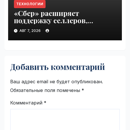
ТЕХНОЛОГИИ
«Сбер» расширяет
поддержку селлеров,
пострадавших от
АВГ 7, 2026
инцидентов на складах
Wildberries | VseTime.ru
Добавить комментарий
Ваш адрес email не будет опубликован.
Обязательные поля помечены
*
Комментарий
*