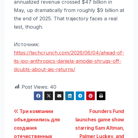
annualized revenue crossed $47 billion in
May, up dramatically from roughly $9 billion at
the end of 2025. That trajectory faces a real
test, though.
Источник:
https://techcrunch.com/2026/06/04/ahead-of-
its-ipo-anthropics-daniela-amodei-shrugs-off-
doubts-about-ais-returns/
Post Views:
40
Навигация
Три компании
Founders Fund
объединились для
launches game show
по
создания
starring Sam Altman,
отечественных
Palmer Luckey, and