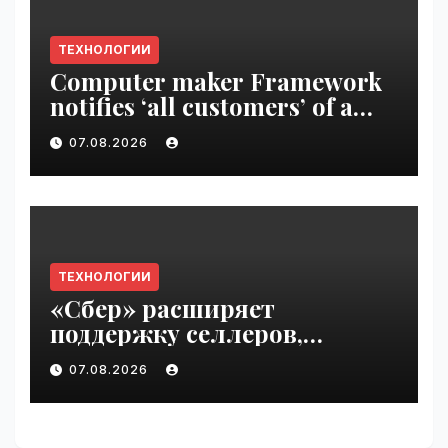
ТЕХНОЛОГИИ
Computer maker Framework
notifies ‘all customers’ of a
data breach | VseTime.ru
07.08.2026
ТЕХНОЛОГИИ
«Сбер» расширяет
поддержку селлеров,
пострадавших от
07.08.2026
инцидентов на складах
Wildberries | VseTime.ru