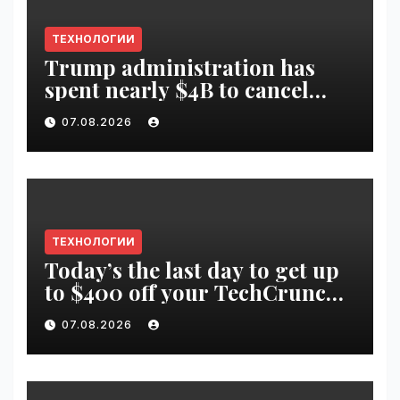
ТЕХНОЛОГИИ
Trump administration has
spent nearly $4B to cancel
offshore wind farms |
07.08.2026
VseTime.ru
ТЕХНОЛОГИИ
Today’s the last day to get up
to $400 off your TechCrunch
Disrupt 2026 ticket |
07.08.2026
VseTime.ru