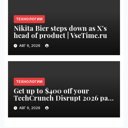
ТЕХНОЛОГИИ
Nikita Bier steps down as X’s
head of product | VseTime.ru
АВГ 6, 2026
ТЕХНОЛОГИИ
Get up to $400 off your
TechCrunch Disrupt 2026 pass
until Friday | VseTime.ru
АВГ 6, 2026