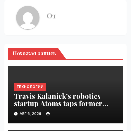
От
Похожая запись
ТЕХНОЛОГИИ
Travis Kalanick’s robotics
startup Atoms taps former
Uber finance chief as CFO |
АВГ 6, 2026
VseTime.ru