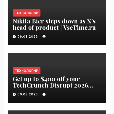
ТЕХНОЛОГИИ
Nikita Bier steps down as X’s
head of product | VseTime.ru
06.08.2026
ТЕХНОЛОГИИ
Get up to $400 off your
TechCrunch Disrupt 2026
pass until Friday | VseTime.ru
06.08.2026