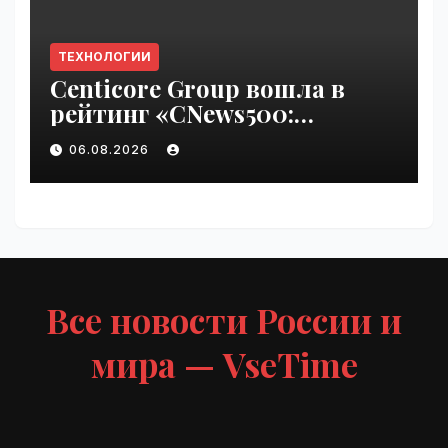
ТЕХНОЛОГИИ
Centicore Group вошла в
рейтинг «CNews500:
Крупнейшие ИТ-компании
06.08.2026
России» | VseTime.ru
Все новости России и
мира — VseTime