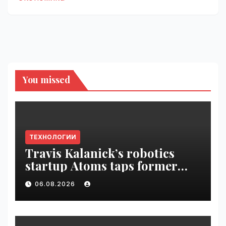
You missed
ТЕХНОЛОГИИ
Travis Kalanick’s robotics
startup Atoms taps former
Uber finance chief as CFO |
06.08.2026
VseTime.ru