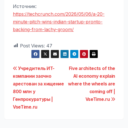
Источник:
https://techcrunch.com/2026/05/06/a-20-
minute-pitch-wins-indian-startup-pronto-
backing-from-lachy-groom/
Post Views:
47
Навигация
Учредитель ИT-
Five architects of the
компании заочно
AI economy explain
по
арестован за хищение
where the wheels are
записям
800 млн у
coming off |
Генпрокуратуры |
VseTime.ru
VseTime.ru