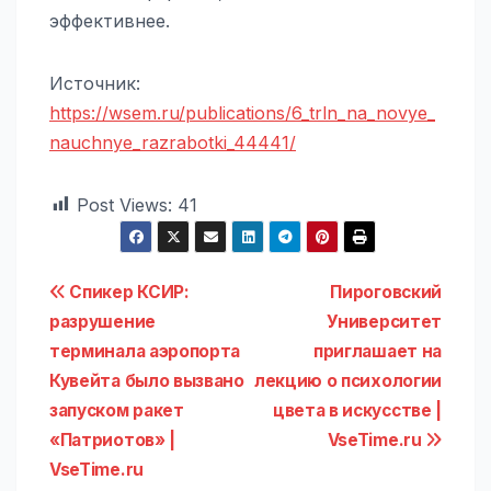
эффективнее.
Источник:
https://wsem.ru/publications/6_trln_na_novye_
nauchnye_razrabotki_44441/
Post Views:
41
Навигация
Спикер КСИР:
Пироговский
разрушение
Университет
по
терминала аэропорта
приглашает на
записям
Кувейта было вызвано
лекцию о психологии
запуском ракет
цвета в искусстве |
«Патриотов» |
VseTime.ru
VseTime.ru