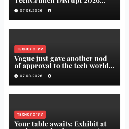
TechCrunch Disrupt 2026
pass until tomorrow |
07.08.2026
VseTime.ru
ТЕХНОЛОГИИ
Vogue just gave another nod
of approval to the tech world |
VseTime.ru
07.08.2026
ТЕХНОЛОГИИ
Your table awaits: Exhibit at