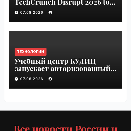
TechCrunch Disrupt 2026 to
be seen by thousands |
07.08.2026
VseTime.ru
ТЕХНОЛОГИИ
Учебный центр КУДИЦ
запускает авторизованный
курс по
07.08.2026
администрированию Mind
Migrate#guest | VseTime.ru
Все новости России и