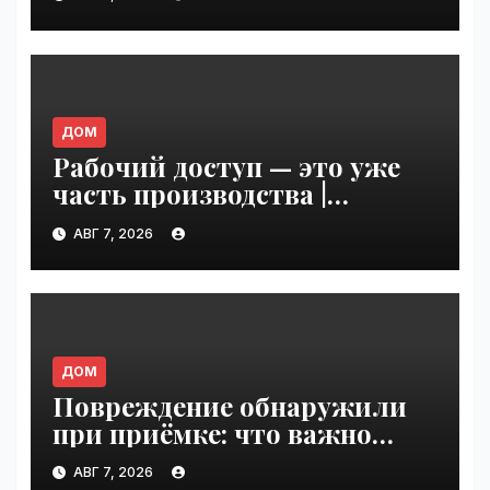
2026 года: готов ли рынок к
переходу | VseTime.ru
ДОМ
Рабочий доступ — это уже
часть производства |
VseTime.ru
АВГ 7, 2026
ДОМ
Повреждение обнаружили
при приёмке: что важно
зафиксировать сразу |
АВГ 7, 2026
VseTime.ru