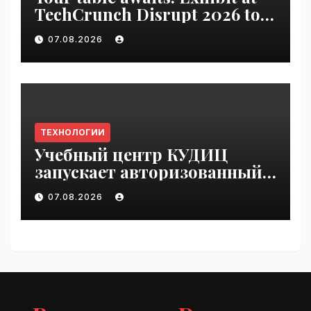
TechCrunch Disrupt 2026 to
be seen by thousands |
07.08.2026
VseTime.ru
ТЕХНОЛОГИИ
Учебный центр КУДИЦ
запускает авторизованный
курс по
07.08.2026
администрированию Mind
Migrate#guest | VseTime.ru