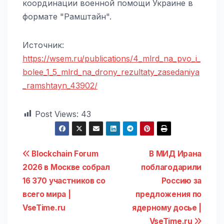
координации военной помощи Украине в
формате "Рамштайн".
Источник:
https://wsem.ru/publications/4_mlrd_na_pvo_i_
bolee_1_5_mlrd_na_drony_rezultaty_zasedaniya
_ramshtayn_43902/
Post Views:
43
Навигация
Blockchain Forum
В МИД Ирана
2026 в Москве собрал
поблагодарили
по
16 370 участников со
Россию за
записям
всего мира |
предложения по
VseTime.ru
ядерному досье |
VseTime.ru