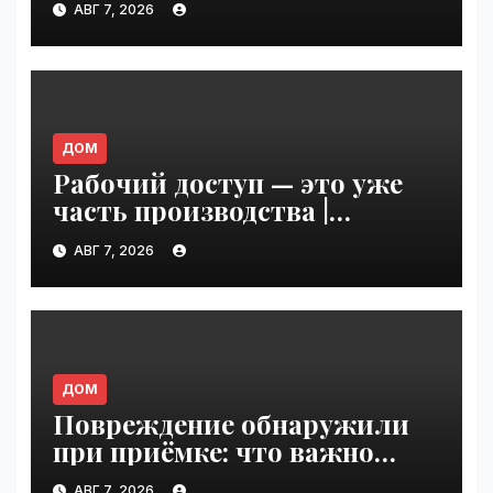
АВГ 7, 2026
2026 года: готов ли рынок к
переходу | VseTime.ru
ДОМ
Рабочий доступ — это уже
часть производства |
VseTime.ru
АВГ 7, 2026
ДОМ
Повреждение обнаружили
при приёмке: что важно
зафиксировать сразу |
АВГ 7, 2026