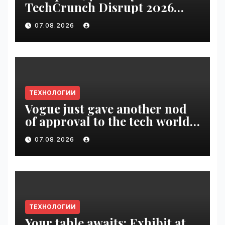
TechCrunch Disrupt 2026
pass until tomorrow |
07.08.2026
VseTime.ru
ТЕХНОЛОГИИ
Vogue just gave another nod
of approval to the tech world |
VseTime.ru
07.08.2026
ТЕХНОЛОГИИ
Your table awaits: Exhibit at