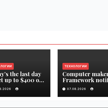
ОЛОГИИ
ТЕХНОЛОГИИ
y’s the last day
Computer make
et up to $400 off
Framework notif
r TechCrunch
‘all customers’ o
08.2026
07.08.2026
upt 2026 ticket |
data breach |
ime.ru
VseTime.ru