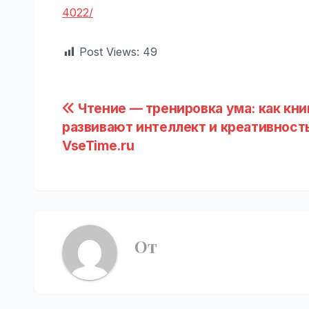
4022/
Post Views:
49
Навигация
Чтение — тренировка ума: как кни
развивают интеллект и креативность
по
VseTime.ru
записям
От