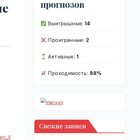
прогнозов
ые
Выигрышные:
14
Проигранные:
2
Активные:
1
Проходимость:
88%
Свежие записи
kam_4