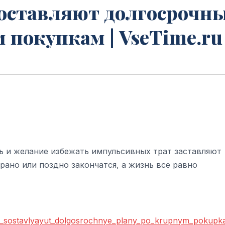
оставляют долгосрочн
 покупкам | VseTime.ru
ь и желание избежать импульсивных трат заставляют
рано или поздно закончатся, а жизнь все равно
kh_sostavlyayut_dolgosrochnye_plany_po_krupnym_pokup