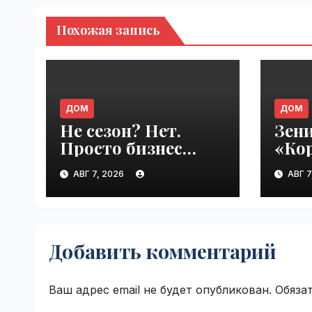
Похожая запись
ДОМ
ДОМ
Не сезон? Нет.
Зени
Просто бизнес
«Кор
привык, что
Cora
АВГ 7, 2026
АВГ 7
клиенты сами
VseT
приходят |
VseTime.ru
Добавить комментарий
Ваш адрес email не будет опубликован.
Обяза